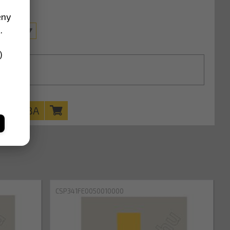
ény
.
 10 m
)
KOSÁRBA
CSP341FE0050010000