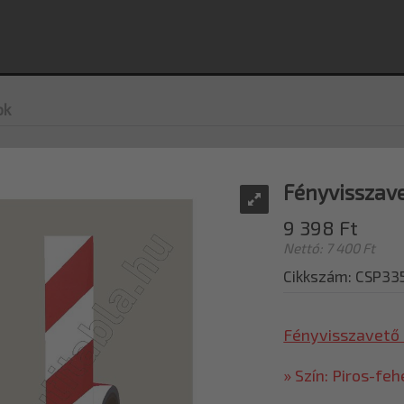
ok
Fényvisszav
9 398 Ft
Nettó: 7 400 Ft
Cikkszám: CSP33
Fényvisszavető
» Szín: Piros-feh