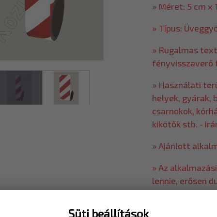
» Méret: 5 cm x
» Típus: Üveggy
» Rugalmas text
fényvisszaverő 
» Használati ter
helyek, gyárak, 
csarnokok, kórhá
kikötők stb. - i
» Ajánlott alkal
» Az alkalmazási
lennie, erősen d
» Az alkalmazási
Süti beállítások
portól