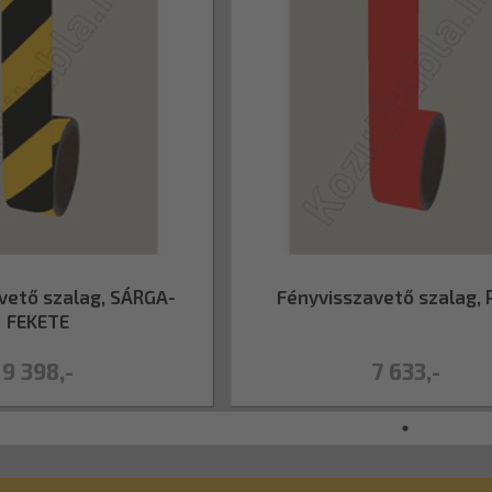
vető szalag, SÁRGA-
Fényvisszavető szalag, 
FEKETE
9 398,-
7 633,-