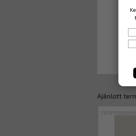
Ke
Ajánlott ter
CSP337FE0050010