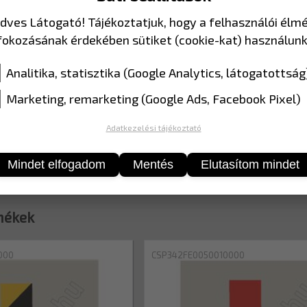
dves Látogató! Tájékoztatjuk, hogy a felhasználói élm
fokozásának érdekében sütiket (cookie-kat) használunk
MÉRET
50 mm x
Analitika, statisztika (Google Analytics, látogatottság
Marketing, remarketing (Google Ads, Facebook Pixel)
Adatkezelési tájékoztató
Mindet elfogadom
Mentés
Elutasítom mindet
mékek
000
CSP342FE0050010000