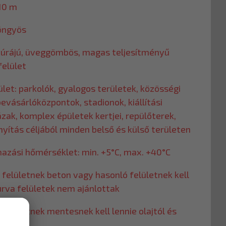
 10 m
öngyös
úrájú, üveggömbös, magas teljesítményű
felület
ület: parkolók, gyalogos területek, közösségi
bevásárlóközpontok, stadionok, kiállítási
zak, komplex épületek kertjei, repülőterek,
rányítás céljából minden belső és külső területen
mazási hőmérséklet: min. +5°C, max. +40°C
 felületnek beton vagy hasonló felületnek kell
urva felületek nem ajánlottak
 felületnek mentesnek kell lennie olajtól és