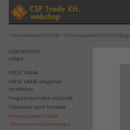
Fényvisszavető fóliák
/ Fényvisszavető jelölőszalag
ÚJDONSÁGOK
HÍREK
KRESZ táblák
KRESZ táblák ideiglenes
tereléshez
Forgalomtechnikai eszközök
Útburkolat jelző festékek
Fényvisszavető fóliák
Fényvisszavető jelölőszalagok