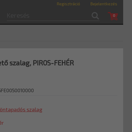
Regisztráció
Bejelentkezés
0
ető szalag, PIROS-FEHÉR
5FE0050010000
 öntapadós szalag
ér