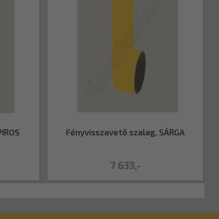
PIROS
Fényvisszavető szalag, SÁRGA
7 633,-