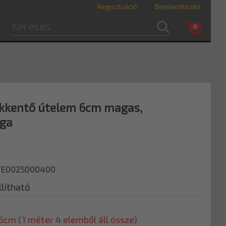
Regisztráció
Bejelentkezés
0
kkentő útelem 6cm magas,
rga
3TE0025000400
lítható
cm (1 méter 4 elemből áll össze)