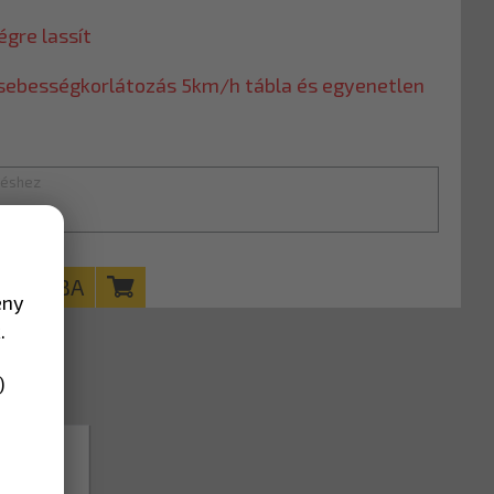
gre lassít
: sebességkorlátozás 5km/h tábla és egyenetlen
KOSÁRBA
ény
.
)