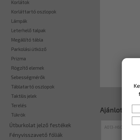
Korlátok
Korláttartó oszlopok
Lámpák
Leterhelő talpak
Megállító tábla
Parkolási ütköző
Prizma
Rögzítő elemek
Sebességmérők
Ke
Táblatartó oszlopok
Taktilis jelek
Terelés
Ajánlott ter
Tükrök
Útburkolat jelző festékek
A013-H600EGP
Fényvisszavető fóliák