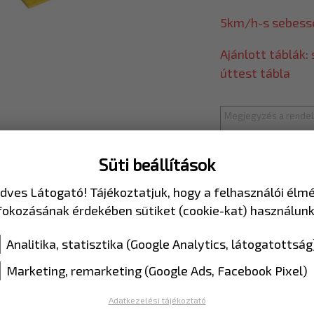
5km/h-s sebessé
Ajánlott táblák
úttest tábla
Süti beállítások
dves Látogató! Tájékoztatjuk, hogy a felhasználói élm
fokozásának érdekében sütiket (cookie-kat) használunk
Analitika, statisztika (Google Analytics, látogatottság
mékek
Marketing, remarketing (Google Ads, Facebook Pixel)
C033-H600EGP
Adatkezelési tájékoztató