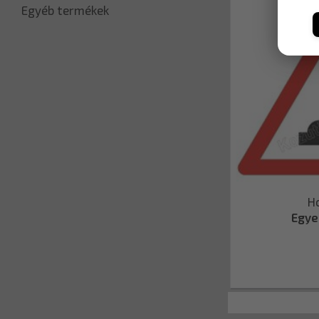
Egyéb termékek
H
Egye