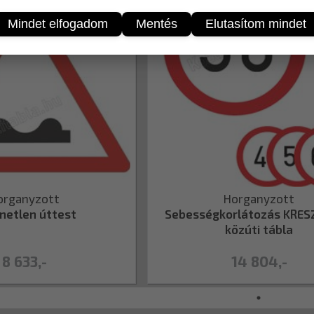
Mindet elfogadom
Mentés
Elutasítom mindet
organyzott
Horganyzott
netlen úttest
Sebességkorlátozás KRESZ
közúti tábla
8 633,-
14 804,-