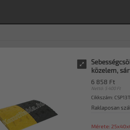
Sebességcsö
közelem, sá
6 858 Ft
Nettó: 5 400 Ft
Cikkszám: CSP1
Raklaposan szál
Mérete: 25x40x6