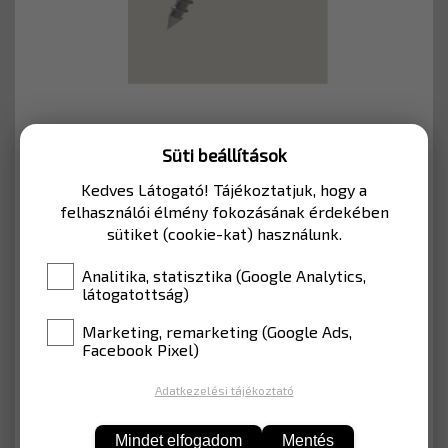
Süti beállítások
Cikkszám: CSP367TE00176A
Kedves Látogató! Tájékoztatjuk, hogy a
felhasználói élmény fokozásának érdekében
343 Ft
sütiket (cookie-kat) használunk.
Nettó: 270 Ft
Analitika, statisztika (Google Analytics,
látogatottság)
Marketing, remarketing (Google Ads,
Facebook Pixel)
KOSÁRBA
Adatkezelési tájékoztató
Mindet elfogadom
Mentés