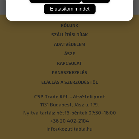
Elutasítom mindet
RÓLUNK
SZÁLLÍTÁSI DÍJAK
ADATVÉDELEM
ÁSZF
KAPCSOLAT
PANASZKEZELÉS
ELÁLLÁS A SZERZŐDÉSTŐL
CSP Trade Kft. - átvételi pont
1131
Budapest
,
Jász u. 179.
Nyitva tartás: hétfő-péntek 07:30–16:00
+36 20 402-2184
info@kozutitabla.hu