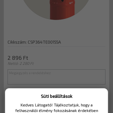
Cikkszám: CSP364TE00155A
2 896 Ft
Nettó: 2 280 Ft
Süti beállítások
KOSÁRBA
Kedves Látogató! Tájékoztatjuk, hogy a
felhasználói élmény fokozásának érdekében