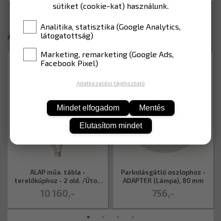
sütiket (cookie-kat) használunk.
Analitika, statisztika (Google Analytics,
Ajánlott termékek
látogatottság)
Marketing, remarketing (Google Ads,
CSP380003400400
CSP375TE0080
Facebook Pixel)
Adatkezelési tájékoztató
Mindet elfogadom
Mentés
Elutasítom mindet
ALAP műa. tábla -
Parkolásgátló oszlophoz -
terelőkúphoz - 2 old. /Úton
ADAPTER (Lámpa), 80 mm
folyó m. - EG/
10 160,-
756,-