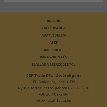
RÓLUNK
SZÁLLÍTÁSI DÍJAK
ADATVÉDELEM
ÁSZF
KAPCSOLAT
PANASZKEZELÉS
ELÁLLÁS A SZERZŐDÉSTŐL
CSP Trade Kft. - átvételi pont
1131
Budapest
,
Jász u. 179.
Nyitva tartás: hétfő-péntek 07:30–16:00
+36 20 402-2184
info@kozutitabla.hu