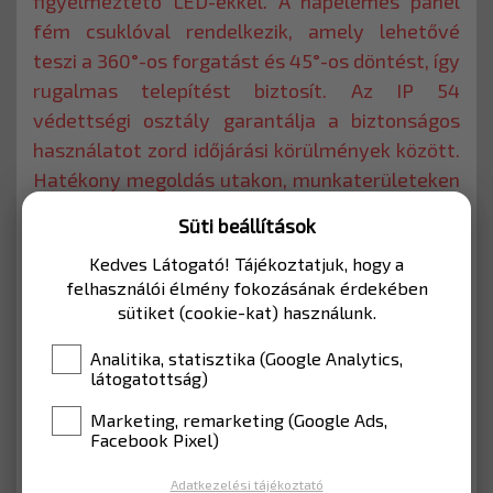
figyelmeztető LED-ekkel. A napelemes panel
fém csuklóval rendelkezik, amely lehetővé
teszi a 360°-os forgatást és 45°-os döntést, így
rugalmas telepítést biztosít. Az IP 54
védettségi osztály garantálja a biztonságos
használatot zord időjárási körülmények között.
Hatékony megoldás utakon, munkaterületeken
és minden biztonsági követelménynek
Süti beállítások
megfelelő környezetben.
Kedves Látogató! Tájékoztatjuk, hogy a
felhasználói élmény fokozásának érdekében
MÉRET
1320x1000 mm
sütiket (cookie-kat) használunk.
170 586 Ft
Analitika, statisztika (Google Analytics,
látogatottság)
Nettó: 134 320 Ft
Marketing, remarketing (Google Ads,
Facebook Pixel)
Adatkezelési tájékoztató