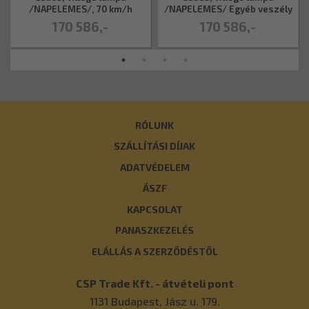
/NAPELEMES/, 70 km/h
/NAPELEMES/ Egyéb veszély
170 586,-
170 586,-
RÓLUNK
SZÁLLÍTÁSI DÍJAK
ADATVÉDELEM
ÁSZF
KAPCSOLAT
PANASZKEZELÉS
ELÁLLÁS A SZERZŐDÉSTŐL
CSP Trade Kft. - átvételi pont
1131
Budapest
,
Jász u. 179.