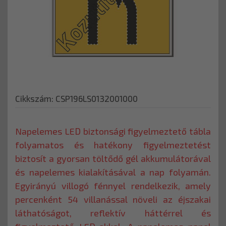
Cikkszám: CSP196LS0132001000
Napelemes LED biztonsági figyelmeztető tábla
folyamatos és hatékony figyelmeztetést
biztosít a gyorsan töltődő gél akkumulátorával
és napelemes kialakításával a nap folyamán.
Egyirányú villogó fénnyel rendelkezik, amely
percenként 54 villanással növeli az éjszakai
láthatóságot, reflektív háttérrel és