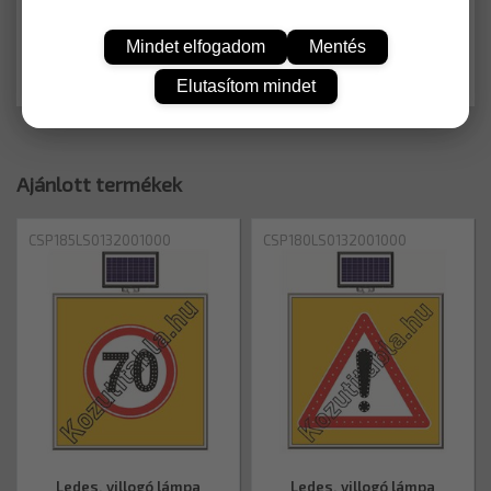
KOSÁRBA
Mindet elfogadom
Mentés
Elutasítom mindet
Ajánlott termékek
CSP185LS0132001000
CSP180LS0132001000
Ledes, villogó lámpa
Ledes, villogó lámpa