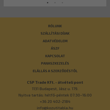
RÓLUNK
SZÁLLÍTÁSI DÍJAK
ADATVÉDELEM
ÁSZF
KAPCSOLAT
PANASZKEZELÉS
ELÁLLÁS A SZERZŐDÉSTŐL
CSP Trade Kft. - átvételi pont
1131
Budapest
,
Jász u. 179.
Nyitva tartás: hétfő-péntek 07:30–16:00
+36 20 402-2184
info@kozutitabla.hu