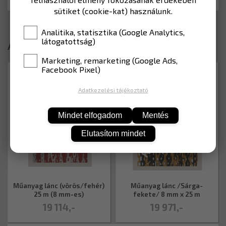
sütiket (cookie-kat) használunk.
Analitika, statisztika (Google Analytics,
látogatottság)
Ajánlott termékek
Marketing, remarketing (Google Ads,
Facebook Pixel)
CSP20TE000080025
CSP358TE008025000
Adatkezelési tájékoztató
Mindet elfogadom
Mentés
Elutasítom mindet
Műanyag lánc (vörös/fehér)
Műanyag lánc /Sárga-
25 m (8 mm-es)
fekete/ 8 mm x 25 m
19 114,-
19 971,-