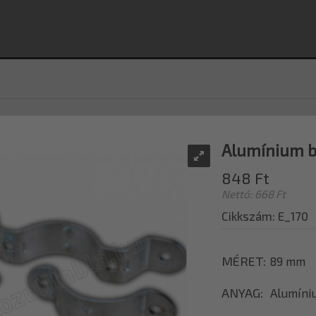
Alumínium b
848 Ft
Nettó: 668 Ft
Cikkszám: E_170
MÉRET
89 mm
ANYAG
Alumíni