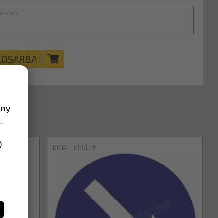
KOSÁRBA
ény
.
)
D014-H600EGP