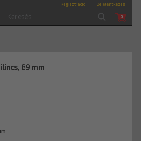
Regisztráció
Bejelentkezés
0
ilincs, 89 mm
um