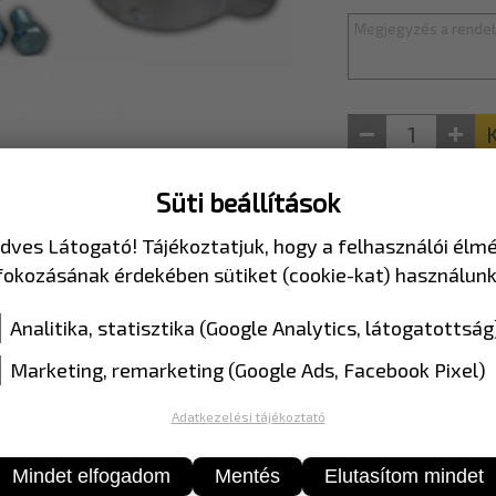
Süti beállítások
dves Látogató! Tájékoztatjuk, hogy a felhasználói élm
mékek
fokozásának érdekében sütiket (cookie-kat) használunk
Analitika, statisztika (Google Analytics, látogatottság
A007-H600EGP
Marketing, remarketing (Google Ads, Facebook Pixel)
Adatkezelési tájékoztató
Mindet elfogadom
Mentés
Elutasítom mindet