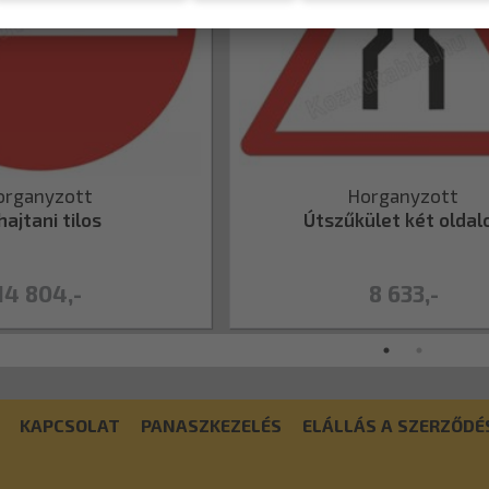
organyzott
Horganyzott
ajtani tilos
Útszűkület két oldal
14 804,-
8 633,-
KAPCSOLAT
PANASZKEZELÉS
ELÁLLÁS A SZERZŐDÉ