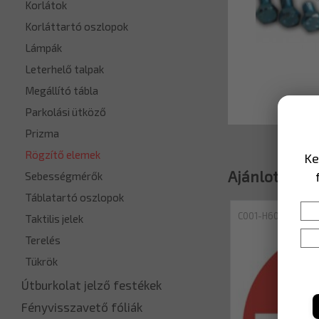
Korlátok
Korláttartó oszlopok
Lámpák
Leterhelő talpak
Megállító tábla
Parkolási ütköző
Prizma
Rögzítő elemek
Ke
Ajánlott ter
Sebességmérők
Táblatartó oszlopok
C001-H600EGP
Taktilis jelek
Terelés
Tükrök
Útburkolat jelző festékek
Fényvisszavető fóliák