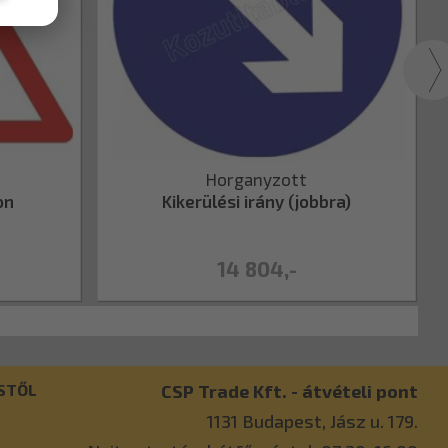
Horganyzott
on
Kikerülési irány (jobbra)
14 804,-
STŐL
CSP Trade Kft. - átvételi pont
1131
Budapest
,
Jász u. 179.