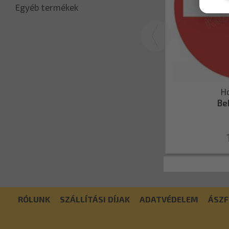
Egyéb termékek
H
Beh
RÓLUNK
SZÁLLÍTÁSI DÍJAK
ADATVÉDELEM
ÁSZF