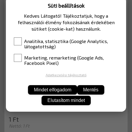
sebesség csökkentésére
Süti beállítások
opcionális napelemes vagy éjszakai energia
Kedves Látogató! Tájékoztatjuk, hogy a
ellátottsági működtetés
felhasználói élmény fokozásának érdekében
sütiket (cookie-kat) használunk.
OPCIÓK:
Analitika, statisztika (Google Analytics,
A berendezések napelemes működtetése
látogatottság)
esetén a napelem + napelemtartó mechanika
Marketing, remarketing (Google Ads,
WIFI-s forgalom adatgyűjtő egység.
Facebook Pixel)
Kérjen ajánlatot e-mailben az
Adatkezelési tájékoztató
info@kozutitabla.hu
e-mail címen.
Mindet elfogadom
Mentés
Elutasítom mindet
MÉRET
750 x 900 x 100 mm
1 Ft
Nettó: 1 Ft