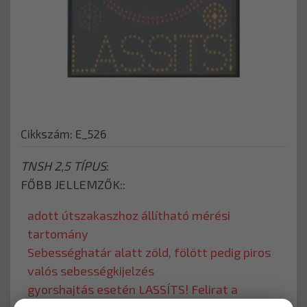
Cikkszám: E_526
TNSH 2,5 TÍPUS
FŐBB JELLEMZŐK:
adott útszakaszhoz állítható mérési
tartomány
Sebességhatár alatt zöld, fölött pedig piros
valós sebességkijelzés
gyorshajtás esetén LASSÍTS! Felirat a