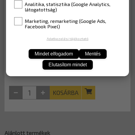
Analitika, statisztika (Google Analytics,
látogatottság)
Ajánlott kiegészítők
Marketing, remarketing (Google Ads,
Facebook Pixel)
Válassz kiegészítőt
Adatkezelési tájékoztató
19 945 Ft
Nettó: 15 705 Ft
Mindet elfogadom
Mentés
Elutasítom mindet
KOSÁRBA
Ajánlott termékek