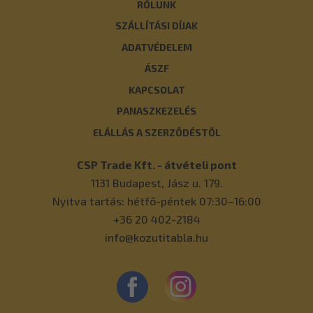
RÓLUNK
SZÁLLÍTÁSI DÍJAK
ADATVÉDELEM
ÁSZF
KAPCSOLAT
PANASZKEZELÉS
ELÁLLÁS A SZERZŐDÉSTŐL
CSP Trade Kft. - átvételi pont
1131
Budapest
,
Jász u. 179.
Nyitva tartás: hétfő-péntek 07:30–16:00
+36 20 402-2184
info@kozutitabla.hu