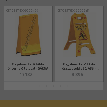
CSP232TE009000490
CSP235TE006200245
Figyelmeztető tábla
Figyelmeztető tábla
önterhelő talppal - SÁRGA
összecsukható, ABS -
SÁRGA, MATRICÁVAL
17 132,-
8 396,-