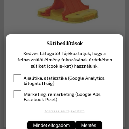
Süti beállítások
Cikkszám: CSP24TE0028000120
Kedves Látogató! Tájékoztatjuk, hogy a
felhasználói élmény fokozásának érdekében
11 748 Ft
sütiket (cookie-kat) használunk.
Nettó: 9 250 Ft
Analitika, statisztika (Google Analytics,
látogatottság)
Marketing, remarketing (Google Ads,
Facebook Pixel)
KOSÁRBA
Adatkezelési tájékoztató
Mindet elfogadom
Mentés