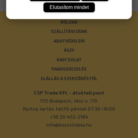
Elutasítom mindet
RÓLUNK
SZÁLLÍTÁSI DÍJAK
ADATVÉDELEM
ÁSZF
KAPCSOLAT
PANASZKEZELÉS
ELÁLLÁS A SZERZŐDÉSTŐL
CSP Trade Kft. - átvételi pont
1131
Budapest
,
Jász u. 179.
Nyitva tartás: hétfő-péntek 07:30–16:00
+36 20 402-2184
info@kozutitabla.hu