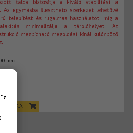
zott talpa biztosítja a kiváló stabilitást a
n. Az egymásba illeszthető szerkezet lehetővé
erű telepítést és rugalmas használatot, míg a
alakítás minimalizálja a tárolóhelyet. Az
nstrukció megbízható megoldást kínál különböző
z.
500 mm
ény
.
KOSÁRBA
)