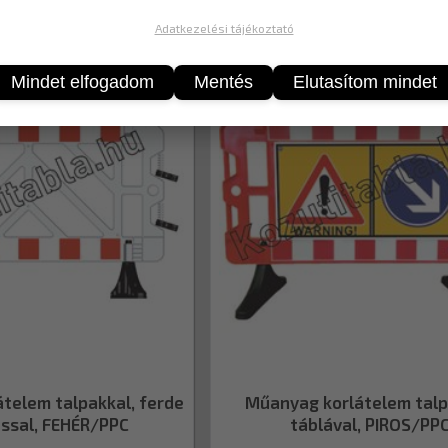
mékek
Adatkezelési tájékoztató
CSP88TE00100150
Mindet elfogadom
Mentés
Elutasítom mindet
telem talpakkal, ferde
Műanyag korlátelem talp
ással, FEHÉR/PPC
táblával, PIROS/PP