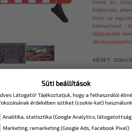
teste és súlyo
felborulás elle
teszi az egysz
halmozható ki
időjárásálló ko
alkalmazásokho
MÉRET
1000x1
Süti beállítások
dves Látogató! Tájékoztatjuk, hogy a felhasználói élm
fokozásának érdekében sütiket (cookie-kat) használunk
Analitika, statisztika (Google Analytics, látogatottság
Marketing, remarketing (Google Ads, Facebook Pixel)