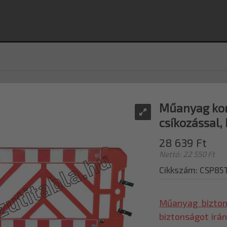
Műanyag kor
csíkozással,
28 639 Ft
Nettó: 22 550 Ft
Cikkszám: CSP85
Műanyag biztons
biztonságot irán