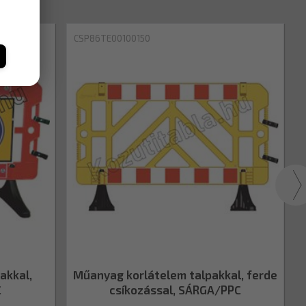
CSP86TE00100150
akkal,
Műanyag korlátelem talpakkal, ferde
C
csíkozással, SÁRGA/PPC