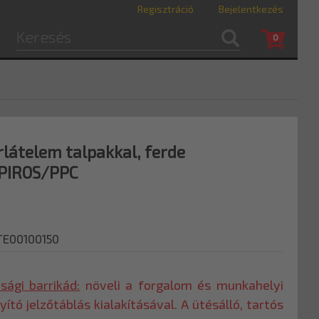
Regisztráció
Bejelentkezés
0
látelem talpakkal, ferde
 PIROS/PPC
TE00100150
ági barrikád:
növeli a forgalom és munkahelyi
yító jelzőtáblás kialakításával. A ütésálló, tartós