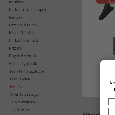
Korlátok
Korláttartó oszlopok
Lámpák
Leterhelő talpak
Megállító tábla
Parkolási ütköző
Prizma
Rögzítő elemek
Sebességmérők
Táblatartó oszlopok
Taktilis jelek
Ke
Terelés
Elkerítő szalagok
Jelölő szalagok
Jelzőtárcsa