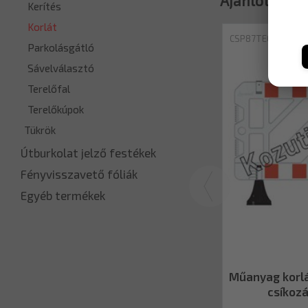
Ajánlott ter
Kerítés
Korlát
CSP87TE00100150
Parkolásgátló
Sávelválasztó
Terelőfal
Terelőkúpok
Tükrök
Útburkolat jelző festékek
Fényvisszavető fóliák
Egyéb termékek
Műanyag korlá
csíkoz