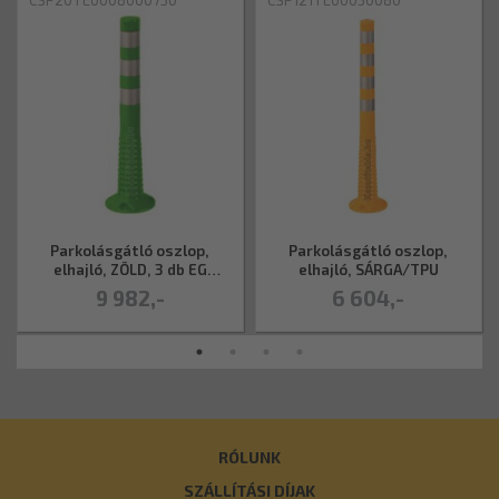
CSP20TE0008000750
CSP121TE00030080
Parkolásgátló oszlop,
Parkolásgátló oszlop,
elhajló, ZÖLD, 3 db EG
elhajló, SÁRGA/TPU
fényvisszavető
9 982,-
6 604,-
RÓLUNK
SZÁLLÍTÁSI DÍJAK