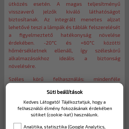
ütközés esetén. A magas teljesítményű
visszaverő jelzők kiváló láthatóságot
biztosítanak. Az integrált menetes aljzat
lehetővé teszi a lámpák és táblák felszerelését
a figyelmeztető hatékonyság növelése
érdekében. -20°C és +60°C közötti
hőmérsékletnek ellenáll, így széleskörű
alkalmazásokhoz ideális a biztonság
növelésére.
Széles körű felhasználás: mindenféle
parkolóhelyen (lakóövezetek, ipari területek,
Süti beállítások
bevásárlóközpontok, kórházak, iskolák, kikötők
stb.) és állandó telepítésekhez (nyilvános
Kedves Látogató! Tájékoztatjuk, hogy a
felhasználói élmény fokozásának érdekében
területeken).
sütiket (cookie-kat) használunk.
Szerelés: 3 db / Speciális peremes triphone
Analitika, statisztika (Google Analytics,