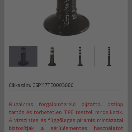
Cikkszám: CSP117TE0003080
Rugalmas forgalomterelő aljzattal oszlop
tartós és törhetetlen TPE testtel rendelkezik.
A vízszintes és függőleges piramis mintázatai
biztosítják a sérülésmentes használatot