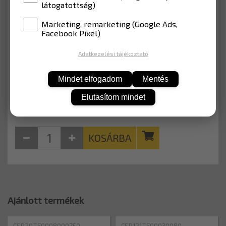
csavar és dűbel (10x100 mm)
látogatottság)
Marketing, remarketing (Google Ads,
MÉRET
80x1000 mm
Facebook Pixel)
Adatkezelési tájékoztató
12 135 Ft
Nettó: 9 555 Ft
Mindet elfogadom
Mentés
Elutasítom mindet
KOSÁRBA
Ajánlott termékek