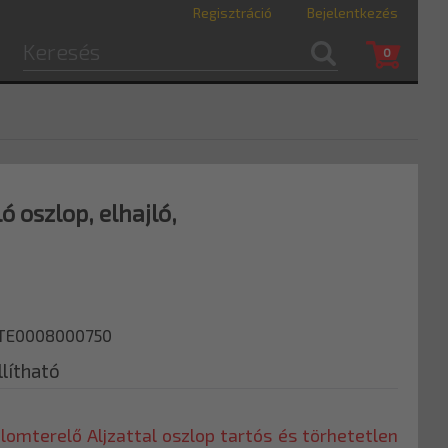
Regisztráció
Bejelentkezés
0
ó oszlop, elhajló,
9TE0008000750
lítható
omterelő Aljzattal oszlop tartós és törhetetlen