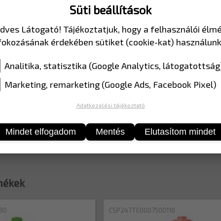
(lakóövezetek, i
Süti beállítások
iskolák, kikötők
dves Látogató! Tájékoztatjuk, hogy a felhasználói élm
területeken)
fokozásának érdekében sütiket (cookie-kat) használunk
MÉRET
80x75
Analitika, statisztika (Google Analytics, látogatottság
Marketing, remarketing (Google Ads, Facebook Pixel)
Adatkezelési tájékoztató
Mindet elfogadom
Mentés
Elutasítom mindet
mékek
80
CSP247TE0007500110