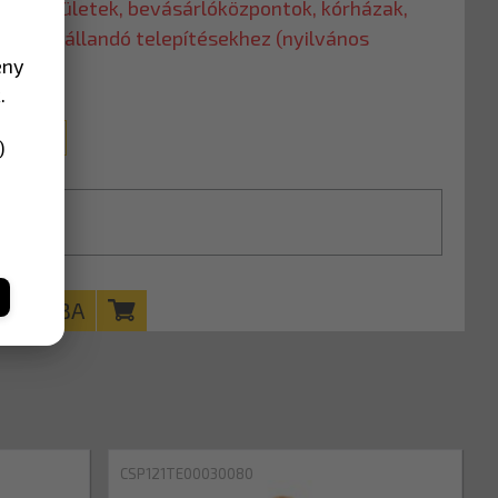
pari területek, bevásárlóközpontok, kórházak,
 stb.) és állandó telepítésekhez (nyilvános
ény
.
0 mm
)
KOSÁRBA
CSP121TE00030080