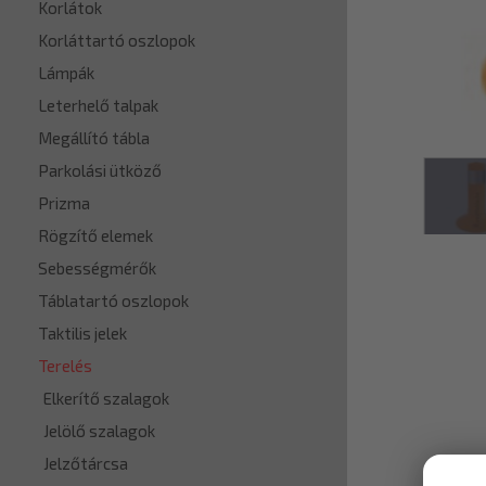
Korlátok
Korláttartó oszlopok
Lámpák
Leterhelő talpak
Megállító tábla
Parkolási ütköző
Prizma
Rögzítő elemek
Sebességmérők
Táblatartó oszlopok
Taktilis jelek
Terelés
Elkerítő szalagok
Jelölő szalagok
Jelzőtárcsa