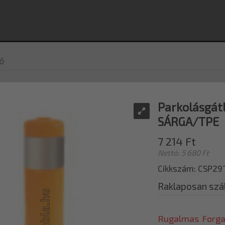
ó
Parkolásgátl
SÁRGA/TPE
7 214 Ft
Nettó: 5 680 Ft
Cikkszám: CSP2
Raklaposan szál
Rugalmas Forgal