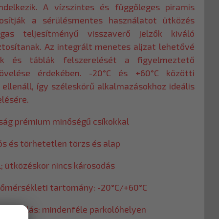
ndelkezik. A vízszintes és függőleges piramis
tosítják a sérülésmentes használatot ütközés
as teljesítményű visszaverő jelzők kiváló
ztosítanak. Az integrált menetes aljzat lehetővé
k és táblák felszerelését a figyelmeztető
övelése érdekében. -20°C és +60°C közötti
ellenáll, így széleskörű alkalmazásokhoz ideális
elésére.
ság prémium minőségű csíkokkal
ós és törhetetlen törzs és alap
l; ütközéskor nincs károsodás
hőmérsékleti tartomány: -20°C/+60°C
lhasználás: mindenféle parkolóhelyen