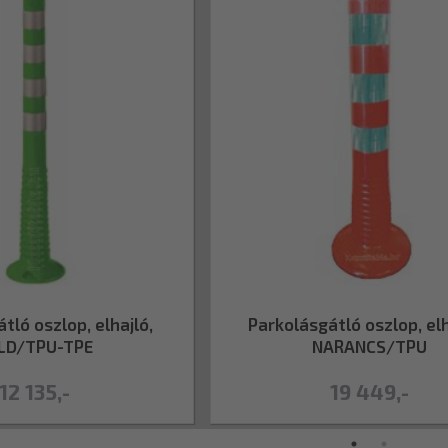
tló oszlop, elhajló,
Parkolásgátló oszlop, elh
LD/TPU-TPE
NARANCS/TPU
12 135,-
19 449,-