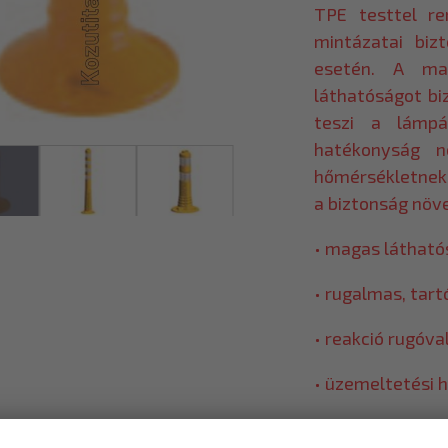
TPE testtel re
mintázatai biz
esetén. A mag
láthatóságot bi
teszi a lámpá
hatékonyság n
hőmérsékletnek 
a biztonság növ
• magas látható
• rugalmas, tart
• reakció rugóva
• üzemeltetési 
• széles körű fe