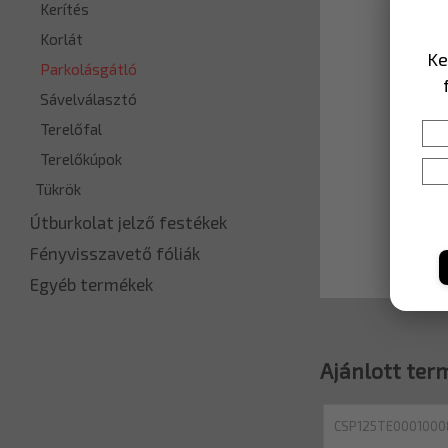
Kerítés
Korlát
Ke
Parkolásgátló
Sávelválasztó
Terelőfal
Terelőkúpok
Tükrök
Útburkolat jelző festékek
Fényvisszavető fóliák
Egyéb termékek
Ajánlott ter
CSP125TE0001000