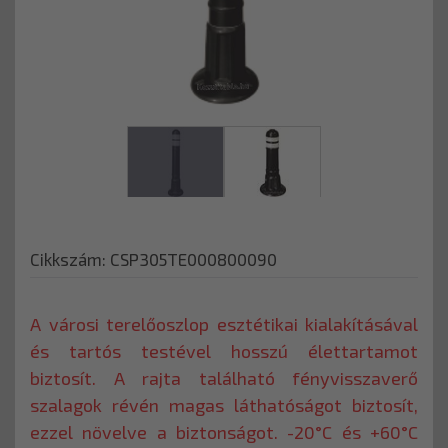
Cikkszám: CSP305TE000800090
A városi terelőoszlop esztétikai kialakításával
és tartós testével hosszú élettartamot
biztosít. A rajta található fényvisszaverő
szalagok révén magas láthatóságot biztosít,
ezzel növelve a biztonságot. -20°C és +60°C