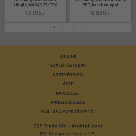
elhajló, NARANCS/TPU
PPC, kerek talppal
12 015,-
8 890,-
RÓLUNK
SZÁLLÍTÁSI DÍJAK
ADATVÉDELEM
ÁSZF
KAPCSOLAT
PANASZKEZELÉS
ELÁLLÁS A SZERZŐDÉSTŐL
CSP Trade Kft. - átvételi pont
1131
Budapest
,
Jász u. 179.