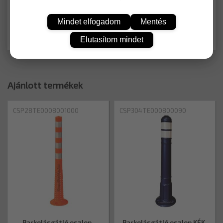
KOSÁRBA
Mindet elfogadom
Mentés
Elutasítom mindet
Ajánlott termékek
CSP28TE0008001000
CSP304TE000800090
Parkolásgátló oszlop,
Parkolásgátló oszlop KÉK,