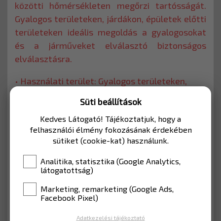
közötti hőmérsékleten megőrzi tartósságát.
Gyalogos területeken, járdákon, épületek előtti
területeken ideális megoldás a gyalogosokat
és a járműveket elválasztó biztonságos
elválasztásra.
• Használati terület: Gyalogos területeken,
járdákon, épületek előtt stb., a gyalogosok és a
Süti beállítások
járművek elválasztására szolgáló területeken.
Kedves Látogató! Tájékoztatjuk, hogy a
felhasználói élmény fokozásának érdekében
MÉRET
800x90 mm
sütiket (cookie-kat) használunk.
8 890 Ft
Analitika, statisztika (Google Analytics,
látogatottság)
Nettó: 7 000 Ft
Marketing, remarketing (Google Ads,
Facebook Pixel)
Adatkezelési tájékoztató