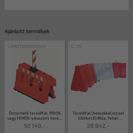
Ajánlott termékek
CSP82TE0012010040
E_139
Önterhelő terelőfal, PIROS
Terelőfal (homokkal vizzel
vagy FEHÉR/sávozott terelő
tölthető) Müa. fehér
tábláv
1110x500x400
50 140,-
28 842,-