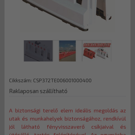
Cikkszám: CSP372TE006001000400
Raklaposan szállítható
A biztonsági terelő elem ideális megoldás az
utak és munkahelyek biztonságához, rendkívül
jól látható fényvisszaverő csíkjaival és
ütésálló, tartós felépítésével. Az egymásba