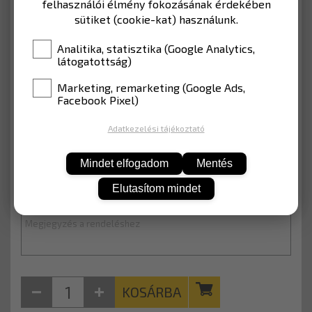
felhasználói élmény fokozásának érdekében
• IP 65 előírásoknak megfelelő
sütiket (cookie-kat) használunk.
Analitika, statisztika (Google Analytics,
• Széleskörű felhasználás: minden
látogatottság)
figyelmeztető és munkaterület, beleértve az
utakat, építkezéseket, lakóövezeteket,
Marketing, remarketing (Google Ads,
Facebook Pixel)
parkolókat stb.
Adatkezelési tájékoztató
MÉRET
600x1000x400 mm
Mindet elfogadom
Mentés
55 241 Ft
Elutasítom mindet
Nettó: 43 497 Ft
KOSÁRBA