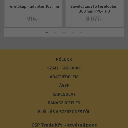
Terelőkúp - adapter 105 mm
Sávelválasztó terelőelem
300 mm PPC-TPU
914,-
8 077,-
RÓLUNK
SZÁLLÍTÁSI DÍJAK
ADATVÉDELEM
ÁSZF
KAPCSOLAT
PANASZKEZELÉS
ELÁLLÁS A SZERZŐDÉSTŐL
CSP Trade Kft. - átvételi pont