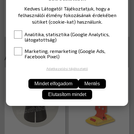
Kedves Látogató! Tájékoztatjuk, hogy a
felhasználói élmény fokozásának érdekében
KOSÁRBA
sütiket (cookie-kat) használunk.
Analitika, statisztika (Google Analytics,
látogatottság)
Marketing, remarketing (Google Ads,
Facebook Pixel)
Ajánlott termékek
Adatkezelési tájékoztató
CSP30TE00105
CSP26TE001600260
Mindet elfogadom
Mentés
Elutasítom mindet