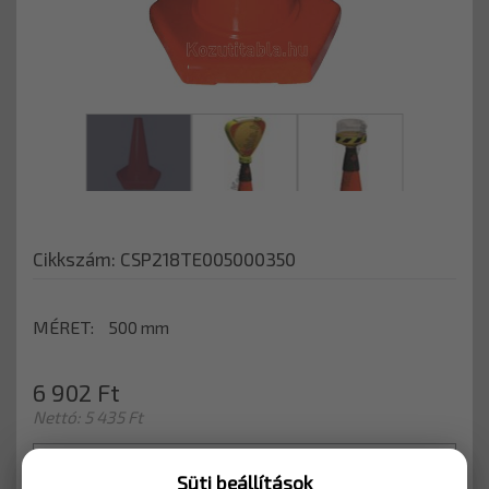
Cikkszám: CSP218TE005000350
MÉRET
500 mm
6 902 Ft
Nettó: 5 435 Ft
Süti beállítások