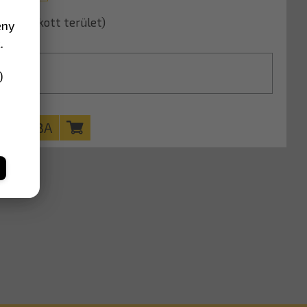
ával (Lakott terület)
ény
.
)
KOSÁRBA