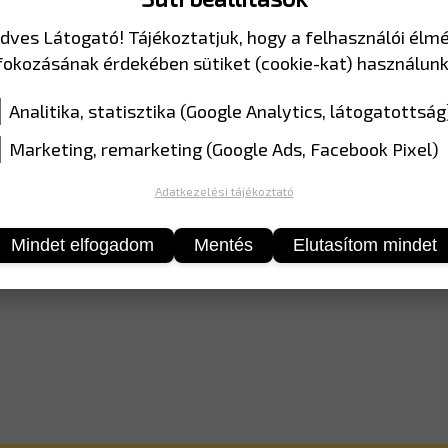
ANYAG
EGP fóli
dves Látogató! Tájékoztatjuk, hogy a felhasználói élm
fokozásának érdekében sütiket (cookie-kat) használunk
Analitika, statisztika (Google Analytics, látogatottság
Marketing, remarketing (Google Ads, Facebook Pixel)
Adatkezelési tájékoztató
Mindet elfogadom
Mentés
Elutasítom mindet