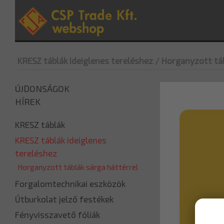
KRESZ táblák ideiglenes tereléshez
/ Horganyzott táb
ÚJDONSÁGOK
HÍREK
KRESZ táblák
KRESZ táblák ideiglenes
tereléshez
Horganyzott táblák sárga háttérrel
Forgalomtechnikai eszközök
Útburkolat jelző festékek
Fényvisszavető fóliák