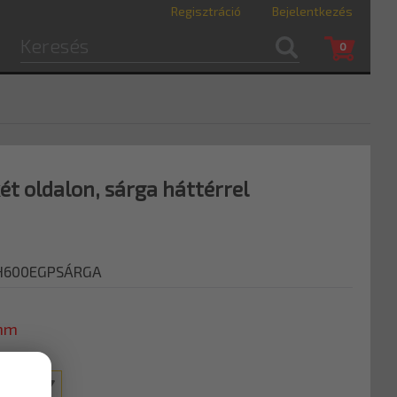
Regisztráció
Bejelentkezés
0
ét oldalon, sárga háttérrel
-H600EGPSÁRGA
 mm
00 mm