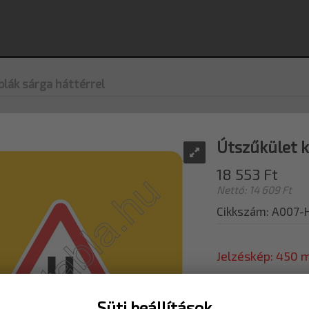
lák sárga háttérrel
Útszűkület k
18 553 Ft
Nettó: 14 609 Ft
Cikkszám: A007
Jelzéskép: 450
MÉRET
600x6
Süti beállítások