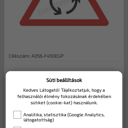
Cikkszám: A056-F450EGP
KERÉKPÁRÚTHOZ
Süti beállítások
Kerékpárutakhoz, vagy mélygarázshoz
Kedves Látogató! Tájékoztatjuk, hogy a
használható KRESZ tábla.
felhasználói élmény fokozásának érdekében
sütiket (cookie-kat) használunk.
MÉRET
450 mm (Kerékpárút)
Analitika, statisztika (Google Analytics,
látogatottság)
ANYAG
EGP fóliával (Lakott terület)