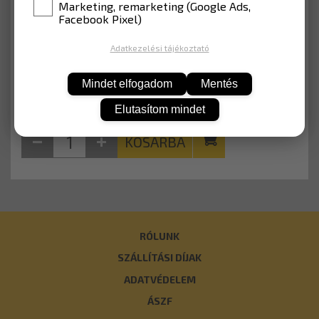
Marketing, remarketing (Google Ads,
Facebook Pixel)
6 140 Ft
Nettó: 4 835 Ft
Adatkezelési tájékoztató
Mindet elfogadom
Mentés
Elutasítom mindet
KOSÁRBA
RÓLUNK
SZÁLLÍTÁSI DÍJAK
ADATVÉDELEM
ÁSZF