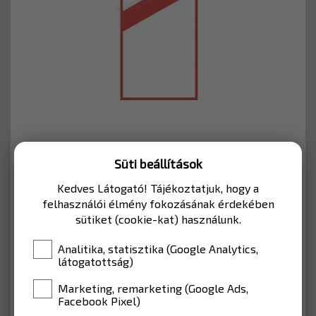
Cikkszám: A050-F350HI
Süti beállítások
Kedves Látogató! Tájékoztatjuk, hogy a
MÉRET
felhasználói élmény fokozásának érdekében
350*1000
sütiket (cookie-kat) használunk.
ANYAG
HI fóliával
Analitika, statisztika (Google Analytics,
látogatottság)
25 425 Ft
Marketing, remarketing (Google Ads,
Nettó: 20 020 Ft
Facebook Pixel)