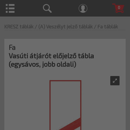
0
KRESZ táblák
/ (A) Veszélyt jelző táblák
/ Fa táblák
Fa
Vasúti átjárót előjelző tábla
(egysávos, jobb oldali)