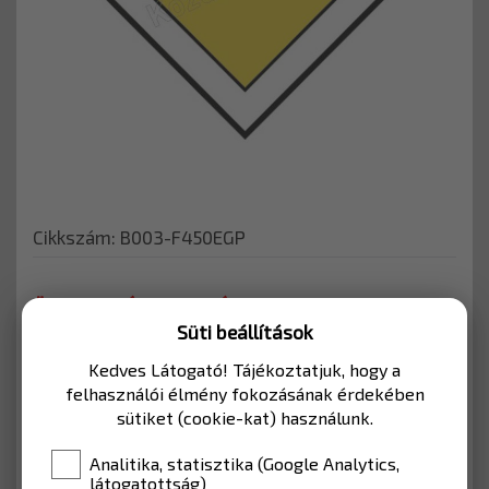
Cikkszám: B003-F450EGP
ÖNKORMÁNYZATI ÚTHOZ
Süti beállítások
Önkormányzati és magánutakra ajánlott tábla,
Kedves Látogató! Tájékoztatjuk, hogy a
mellékutak esetében lakott területen belül
felhasználói élmény fokozásának érdekében
használható.
sütiket (cookie-kat) használunk.
Analitika, statisztika (Google Analytics,
MÉRET
450*450
látogatottság)