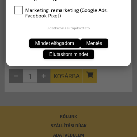
ANYAG
EGP fóliával (Lakott terület)
Marketing, remarketing (Google Ads,
Facebook Pixel)
12 052 Ft
Adatkezelési tájékoztató
Nettó: 9 490 Ft
Mindet elfogadom
Mentés
Elutasítom mindet
KOSÁRBA
RÓLUNK
SZÁLLÍTÁSI DÍJAK
ADATVÉDELEM