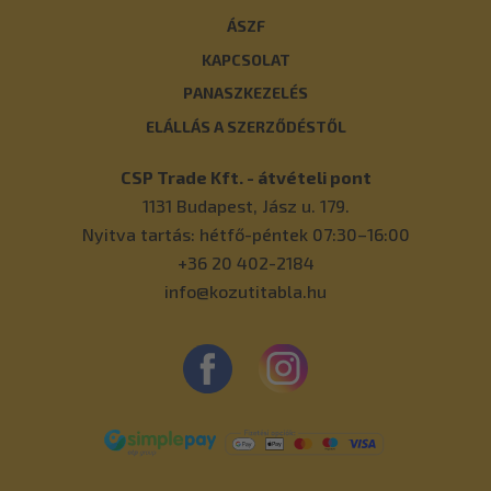
ÁSZF
KAPCSOLAT
PANASZKEZELÉS
ELÁLLÁS A SZERZŐDÉSTŐL
CSP Trade Kft. - átvételi pont
1131
Budapest
,
Jász u. 179.
Nyitva tartás: hétfő-péntek 07:30–16:00
+36 20 402-2184
info@kozutitabla.hu