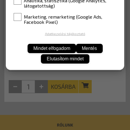
Analitika, statisztika (Google Analytics,
látogatottság)
MÉRET
450 mm (Kerékpárút)
Marketing, remarketing (Google Ads,
Facebook Pixel)
ANYAG
EGP fóliával (Lakott terület)
Adatkezelési tájékoztató
12 052 Ft
Nettó: 9 490 Ft
Mindet elfogadom
Mentés
Elutasítom mindet
KOSÁRBA
RÓLUNK