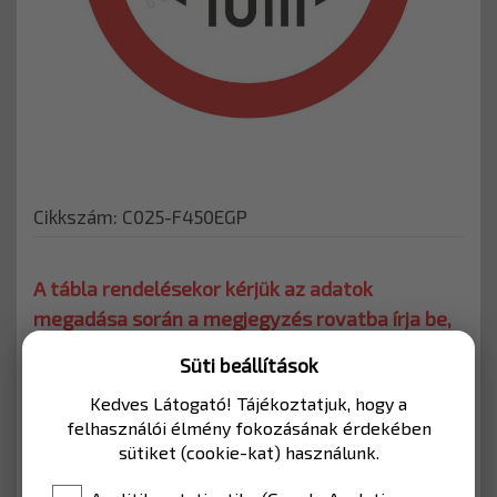
Cikkszám: C025-F450EGP
A tábla rendelésekor kérjük az adatok
megadása során a megjegyzés rovatba írja be,
hogy milyen értékkel kéri.
Süti beállítások
KERÉKPÁRÚTHOZ
Kedves Látogató! Tájékoztatjuk, hogy a
felhasználói élmény fokozásának érdekében
Kerékpárutakhoz, vagy mélygarázshoz
sütiket (cookie-kat) használunk.
használható KRESZ tábla.