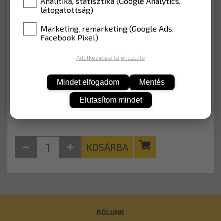
Analitika, statisztika (Google Analytics,
látogatottság)
MÉRET
450 mm (Kerékpárút)
Marketing, remarketing (Google Ads,
Facebook Pixel)
ANYAG
EGP fóliával (Lakott terület)
Adatkezelési tájékoztató
12 052 Ft
Nettó: 9 490 Ft
Mindet elfogadom
Mentés
Elutasítom mindet
KOSÁRBA
RÓLUNK