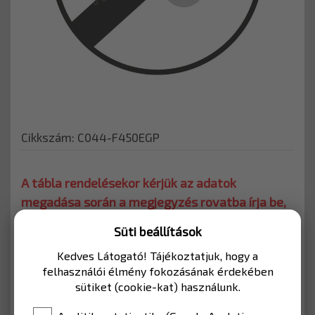
Cikkszám: C044-F450EGP
A tábla rendelésekor kérjük az adatok
megadása során a megjegyzés rovatba írja be,
hogy milyen értékkel kéri.
Süti beállítások
KERÉKPÁRÚTHOZ
Kedves Látogató! Tájékoztatjuk, hogy a
felhasználói élmény fokozásának érdekében
Kerékpárutakhoz, vagy mélygarázshoz
sütiket (cookie-kat) használunk.
használható KRESZ tábla.