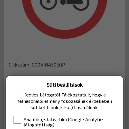
Cikkszám: C006-H450EGP
KERÉKPÁRÚTHOZ
Süti beállítások
Kedves Látogató! Tájékoztatjuk, hogy a
Kerékpárutakhoz, vagy mélygarázshoz
felhasználói élmény fokozásának érdekében
használható KRESZ tábla.
sütiket (cookie-kat) használunk.
MÉRET
450mm (Kerékpárút)
Analitika, statisztika (Google Analytics,
látogatottság)