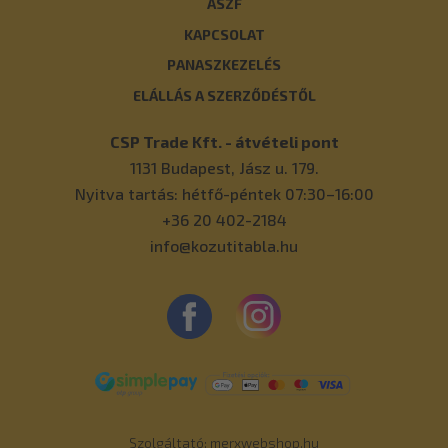
ÁSZF
KAPCSOLAT
PANASZKEZELÉS
ELÁLLÁS A SZERZŐDÉSTŐL
CSP Trade Kft. - átvételi pont
1131
Budapest
,
Jász u. 179.
Nyitva tartás: hétfő-péntek 07:30–16:00
+36 20 402-2184
info@kozutitabla.hu
Szolgáltató:
merxwebshop.hu