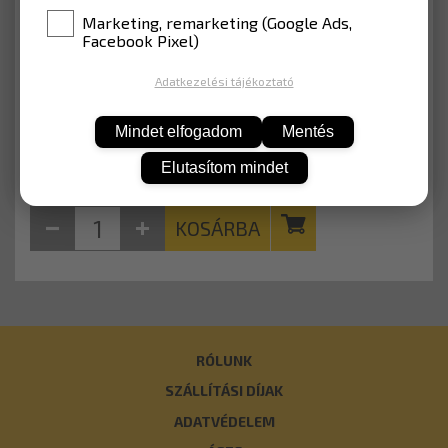
ANYAG
EGP fóliával (Lakott terület)
Marketing, remarketing (Google Ads,
Facebook Pixel)
9 411 Ft
Adatkezelési tájékoztató
Nettó: 7 410 Ft
Mindet elfogadom
Mentés
Elutasítom mindet
KOSÁRBA
RÓLUNK
SZÁLLÍTÁSI DÍJAK
ADATVÉDELEM