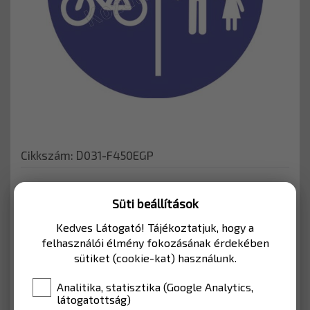
Cikkszám: D031-F450EGP
KERÉKPÁRÚTHOZ
Süti beállítások
Kedves Látogató! Tájékoztatjuk, hogy a
Kerékpárutakhoz, vagy mélygarázshoz
felhasználói élmény fokozásának érdekében
használható KRESZ tábla.
sütiket (cookie-kat) használunk.
MÉRET
450 mm (Kerékpárút)
Analitika, statisztika (Google Analytics,
látogatottság)