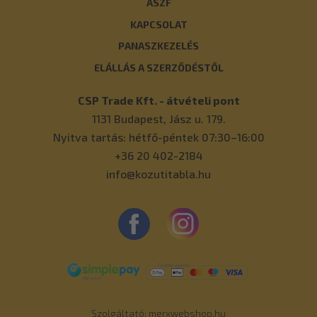
ÁSZF
KAPCSOLAT
PANASZKEZELÉS
ELÁLLÁS A SZERZŐDÉSTŐL
CSP Trade Kft. - átvételi pont
1131
Budapest
,
Jász u. 179.
Nyitva tartás: hétfő-péntek 07:30–16:00
+36 20 402-2184
info@kozutitabla.hu
Szolgáltató:
merxwebshop.hu