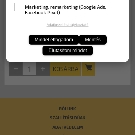
ANYAG
EGP fóliával (Lakott terület)
Marketing, remarketing (Google Ads,
Facebook Pixel)
12 052 Ft
Adatkezelési tájékoztató
Nettó: 9 490 Ft
Mindet elfogadom
Mentés
Elutasítom mindet
KOSÁRBA
RÓLUNK
SZÁLLÍTÁSI DÍJAK
ADATVÉDELEM