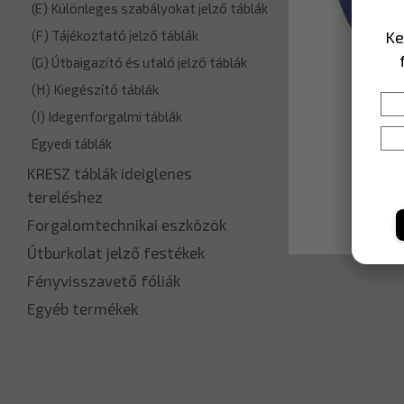
(E) Különleges szabályokat jelző táblák
Ke
(F) Tájékoztató jelző táblák
(G) Útbaigazító és utaló jelző táblák
(H) Kiegészítő táblák
(I) Idegenforgalmi táblák
Egyedi táblák
KRESZ táblák ideiglenes
tereléshez
Forgalomtechnikai eszközök
Útburkolat jelző festékek
Fényvisszavető fóliák
Egyéb termékek