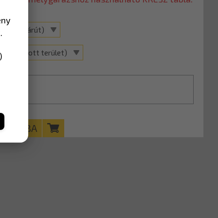
ény
(Kerékpárút)
.
ával (Lakott terület)
)
KOSÁRBA