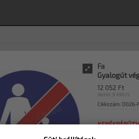
Fa
Gyalogút vé
12 052 Ft
Nettó: 9 490 Ft
Cikkszám: D026-
KERÉKPÁRÚT
Kerékpárutakhoz