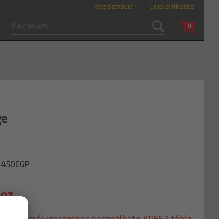
Regisztráció
Bejelentkezés
0
ge
F450EGP
HOZ
, vagy mélygarázshoz használható KRESZ tábla.