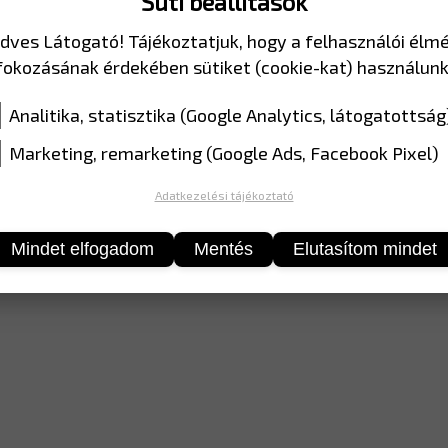
Süti beállítások
dves Látogató! Tájékoztatjuk, hogy a felhasználói élm
MÉRET
450 mm 
fokozásának érdekében sütiket (cookie-kat) használunk
ANYAG
EGP fóli
Analitika, statisztika (Google Analytics, látogatottság
Marketing, remarketing (Google Ads, Facebook Pixel)
Adatkezelési tájékoztató
Mindet elfogadom
Mentés
Elutasítom mindet