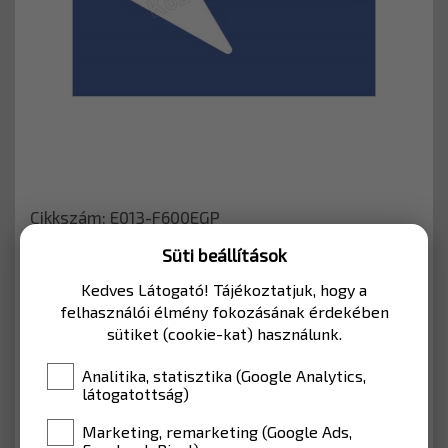
Cikkszám: E013-F600EGP
Süti beállítások
LAKOTT TERÜLETEN BELÜLRE
Kedves Látogató! Tájékoztatjuk, hogy a
felhasználói élmény fokozásának érdekében
MÉRET
600*480
sütiket (cookie-kat) használunk.
Analitika, statisztika (Google Analytics,
ANYAG
EGP fóliával (Lakott terület)
látogatottság)
Marketing, remarketing (Google Ads,
17 170 Ft