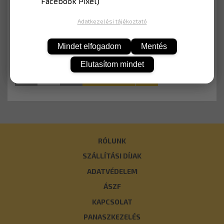
Facebook Pixel)
Nettó: 13 520 Ft
Adatkezelési tájékoztató
Mindet elfogadom
Mentés
Elutasítom mindet
KOSÁRBA
RÓLUNK
SZÁLLÍTÁSI DÍJAK
ADATVÉDELEM
ÁSZF
KAPCSOLAT
PANASZKEZELÉS