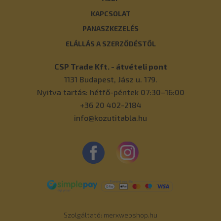
KAPCSOLAT
PANASZKEZELÉS
ELÁLLÁS A SZERZŐDÉSTŐL
CSP Trade Kft. - átvételi pont
1131
Budapest
,
Jász u. 179.
Nyitva tartás: hétfő-péntek 07:30–16:00
+36 20 402-2184
info@kozutitabla.hu
Szolgáltató:
merxwebshop.hu