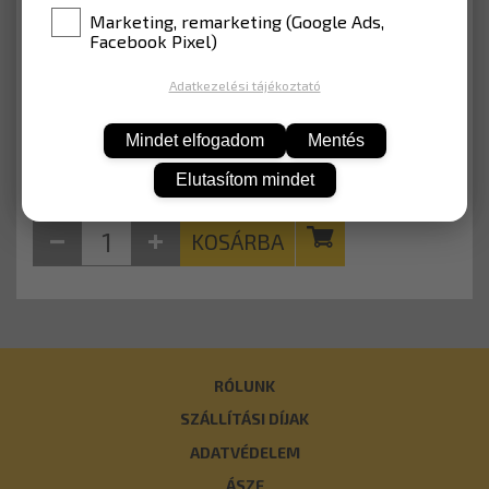
ANYAG
EGP fóliával (Lakott terület)
Marketing, remarketing (Google Ads,
Facebook Pixel)
12 052 Ft
Adatkezelési tájékoztató
Nettó: 9 490 Ft
Mindet elfogadom
Mentés
Elutasítom mindet
KOSÁRBA
RÓLUNK
SZÁLLÍTÁSI DÍJAK
ADATVÉDELEM
ÁSZF