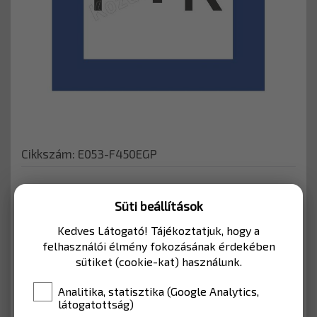
Cikkszám: E053-F450EGP
KERÉKPÁRÚTHOZ
Süti beállítások
Kedves Látogató! Tájékoztatjuk, hogy a
Kerékpárutakhoz, vagy mélygarázshoz
felhasználói élmény fokozásának érdekében
használható KRESZ tábla.
sütiket (cookie-kat) használunk.
MÉRET
450*450
Analitika, statisztika (Google Analytics,
látogatottság)