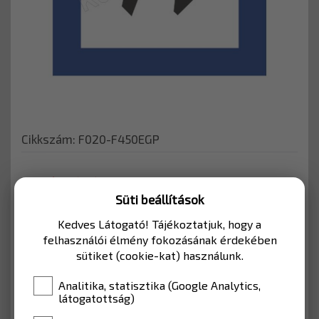
Cikkszám: F020-F450EGP
KERÉKPÁRÚTHOZ
Süti beállítások
Kerékpárutakhoz, vagy mélygarázshoz
Kedves Látogató! Tájékoztatjuk, hogy a
használható KRESZ tábla.
felhasználói élmény fokozásának érdekében
sütiket (cookie-kat) használunk.
MÉRET
450*450
Analitika, statisztika (Google Analytics,
látogatottság)
ANYAG
EGP fóliával (Lakott terület)