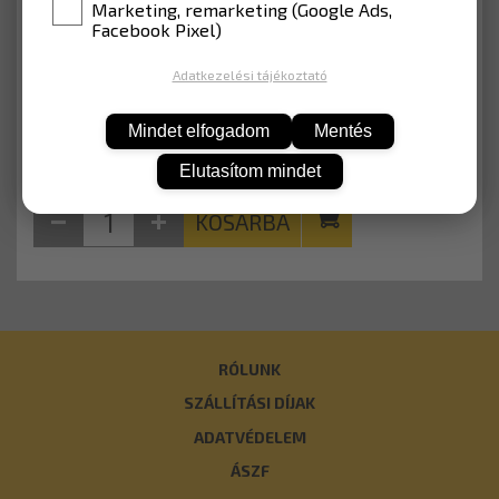
Marketing, remarketing (Google Ads,
Facebook Pixel)
12 052 Ft
Nettó: 9 490 Ft
Adatkezelési tájékoztató
Mindet elfogadom
Mentés
Elutasítom mindet
KOSÁRBA
RÓLUNK
SZÁLLÍTÁSI DÍJAK
ADATVÉDELEM
ÁSZF