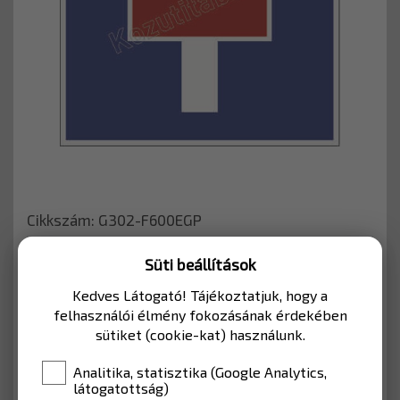
Cikkszám: G302-F600EGP
Süti beállítások
Önkormányzati és magánutakra ajánlott tábla,
Kedves Látogató! Tájékoztatjuk, hogy a
mellékutak esetében lakott területen belül
felhasználói élmény fokozásának érdekében
használható.
sütiket (cookie-kat) használunk.
MÉRET
600*600
Analitika, statisztika (Google Analytics,
látogatottság)