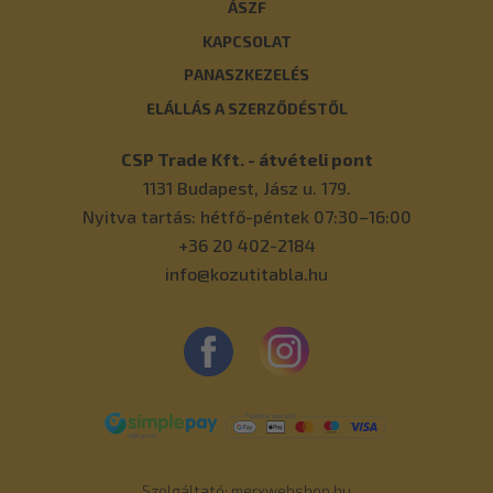
ÁSZF
KAPCSOLAT
PANASZKEZELÉS
ELÁLLÁS A SZERZŐDÉSTŐL
CSP Trade Kft. - átvételi pont
1131
Budapest
,
Jász u. 179.
Nyitva tartás: hétfő-péntek 07:30–16:00
+36 20 402-2184
info@kozutitabla.hu
Szolgáltató:
merxwebshop.hu