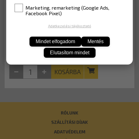
SZÍN
EGP fóliával (Lakott terület)
Marketing, remarketing (Google Ads,
Facebook Pixel)
21 463 Ft
Adatkezelési tájékoztató
Nettó: 16 900 Ft
Mindet elfogadom
Mentés
Elutasítom mindet
KOSÁRBA
RÓLUNK
SZÁLLÍTÁSI DÍJAK
ADATVÉDELEM