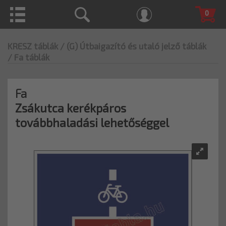
0
KRESZ táblák
/ (G) Útbaigazító és utaló jelző táblák
/ Fa táblák
Fa
Zsákutca kerékpáros
továbbhaladási lehetőséggel