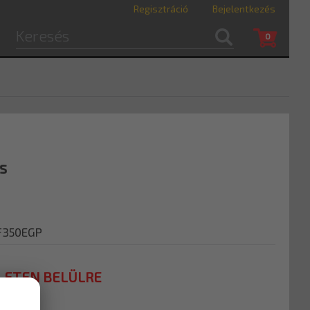
Regisztráció
Bejelentkezés
0
ás
F350EGP
LETEN BELÜLRE