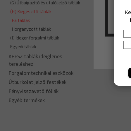
(G) Útbaigazító és utaló jelző táblák
Ke
(H) Kiegészítő táblák
Fa táblák
Horganyzott táblák
(I) Idegenforgalmi táblák
Egyedi táblák
KRESZ táblák ideiglenes
tereléshez
Forgalomtechnikai eszközök
Útburkolat jelző festékek
Fényvisszavető fóliák
Egyéb termékek