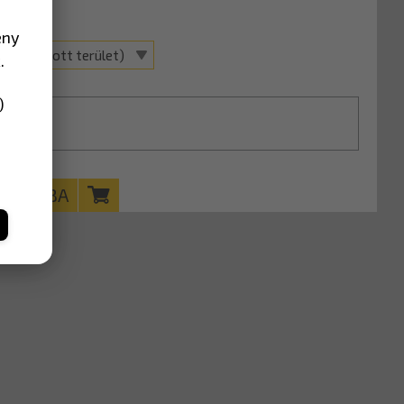
0 mm
ény
ával (Lakott terület)
.
)
KOSÁRBA