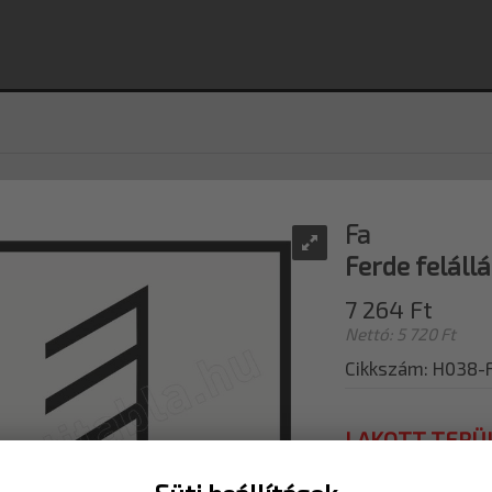
Fa
Ferde feláll
7 264 Ft
Nettó: 5 720 Ft
Cikkszám: H038-
LAKOTT TERÜ