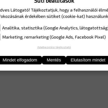
Süti beállítások
MÉRET
350*35
dves Látogató! Tájékoztatjuk, hogy a felhasználói élm
ANYAG
EGP fóli
fokozásának érdekében sütiket (cookie-kat) használunk
Analitika, statisztika (Google Analytics, látogatottság
Marketing, remarketing (Google Ads, Facebook Pixel)
Adatkezelési tájékoztató
Mindet elfogadom
Mentés
Elutasítom mindet