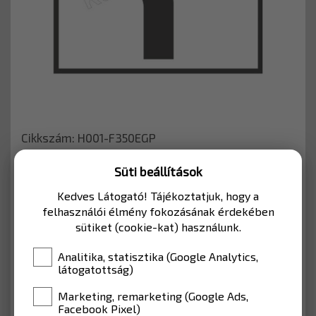
Cikkszám: H001-F350EGP
Süti beállítások
LAKOTT TERÜLETEN BELÜLRE
Kedves Látogató! Tájékoztatjuk, hogy a
felhasználói élmény fokozásának érdekében
MÉRET
350*350
sütiket (cookie-kat) használunk.
ANYAG
EGP fóliával (Lakott terület)
Analitika, statisztika (Google Analytics,
látogatottság)
7 264 Ft
Marketing, remarketing (Google Ads,
Facebook Pixel)
Nettó: 5 720 Ft