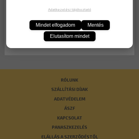
Adatkezelési tájékoztató
Mindet elfogadom
Mentés
Elutasítom mindet
KOSÁRBA
RÓLUNK
SZÁLLÍTÁSI DÍJAK
ADATVÉDELEM
ÁSZF
KAPCSOLAT
PANASZKEZELÉS
ELÁLLÁS A SZERZŐDÉSTŐL