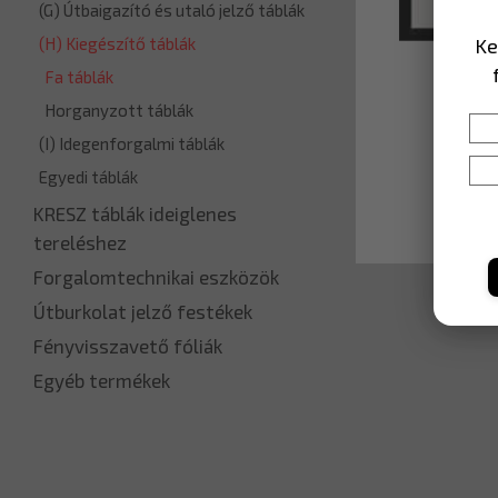
(G) Útbaigazító és utaló jelző táblák
Ke
(H) Kiegészítő táblák
Fa táblák
Horganyzott táblák
(I) Idegenforgalmi táblák
Egyedi táblák
KRESZ táblák ideiglenes
tereléshez
Forgalomtechnikai eszközök
Útburkolat jelző festékek
Fényvisszavető fóliák
Egyéb termékek