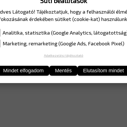
Süti beállítások
MÉRET
350*17
dves Látogató! Tájékoztatjuk, hogy a felhasználói élm
SZÍN
EGP fóli
fokozásának érdekében sütiket (cookie-kat) használunk
Analitika, statisztika (Google Analytics, látogatottság
Marketing, remarketing (Google Ads, Facebook Pixel)
Adatkezelési tájékoztató
Mindet elfogadom
Mentés
Elutasítom mindet