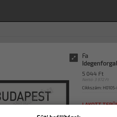
Fa
Idegenforgal
5 044 Ft
Nettó: 3 972 Ft
Cikkszám: H0105
LAKOTT TERÜ