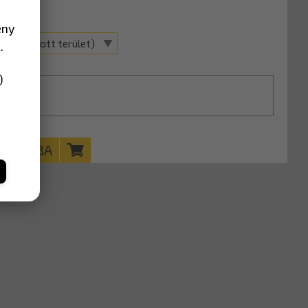
5
ény
ával (Lakott terület)
.
)
KOSÁRBA