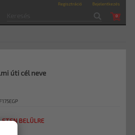
Regisztráció
Bejelentkezés
0
mi úti cél neve
-F175EGP
LETEN BELÜLRE