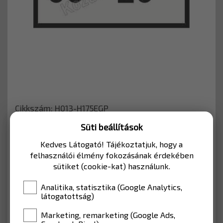
Cikkszám: H013-H175EGP
Süti beállítások
LAKOTT TERÜLETEN BELÜLRE
Kedves Látogató! Tájékoztatjuk, hogy a
felhasználói élmény fokozásának érdekében
MÉRET
350*175 mm
sütiket (cookie-kat) használunk.
Analitika, statisztika (Google Analytics,
SZÍN
EGP fóliával (Lakott terület)
látogatottság)
Marketing, remarketing (Google Ads,
4 586 Ft