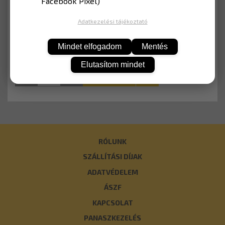
Facebook Pixel)
Nettó: 3 611 Ft
Adatkezelési tájékoztató
Mindet elfogadom
Mentés
Elutasítom mindet
KOSÁRBA
RÓLUNK
SZÁLLÍTÁSI DÍJAK
ADATVÉDELEM
ÁSZF
KAPCSOLAT
PANASZKEZELÉS