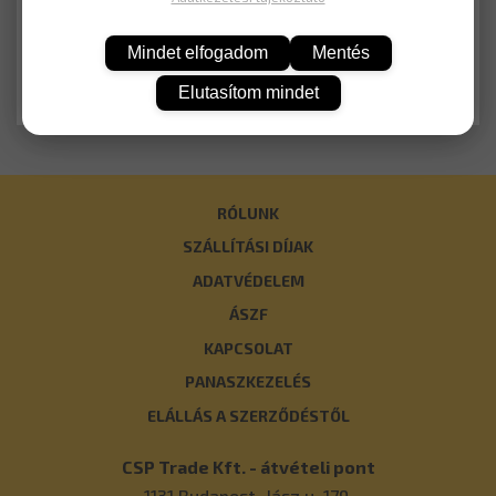
KOSÁRBA
Mindet elfogadom
Mentés
Elutasítom mindet
RÓLUNK
SZÁLLÍTÁSI DÍJAK
ADATVÉDELEM
ÁSZF
KAPCSOLAT
PANASZKEZELÉS
ELÁLLÁS A SZERZŐDÉSTŐL
CSP Trade Kft. - átvételi pont
1131
Budapest
,
Jász u. 179.