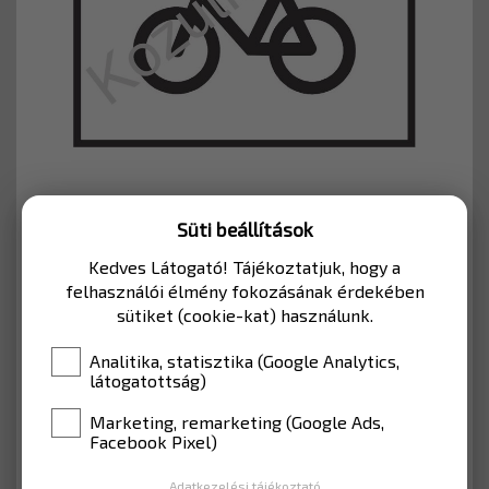
Süti beállítások
Cikkszám: H089-H350HI
Kedves Látogató! Tájékoztatjuk, hogy a
felhasználói élmény fokozásának érdekében
MÉRET
350*350 mm
sütiket (cookie-kat) használunk.
Analitika, statisztika (Google Analytics,
9 013 Ft
látogatottság)
Nettó: 7 097 Ft
Marketing, remarketing (Google Ads,
Facebook Pixel)
Adatkezelési tájékoztató