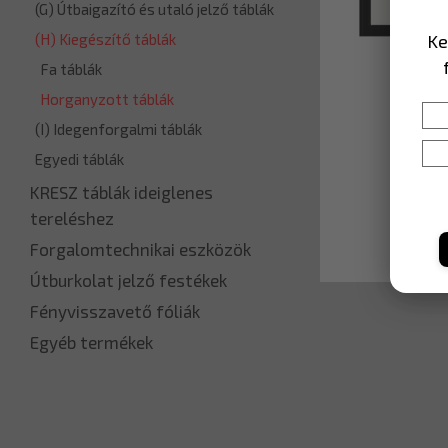
(G) Útbaigazító és utaló jelző táblák
Ke
(H) Kiegészítő táblák
Fa táblák
Horganyzott táblák
(I) Idegenforgalmi táblák
Egyedi táblák
KRESZ táblák ideiglenes
tereléshez
Forgalomtechnikai eszközök
Útburkolat jelző festékek
Fényvisszavető fóliák
Egyéb termékek