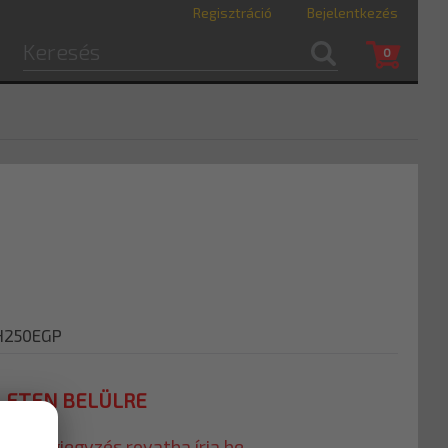
Regisztráció
Bejelentkezés
0
H250EGP
LETEN BELÜLRE
t a megjegyzés rovatba írja be.