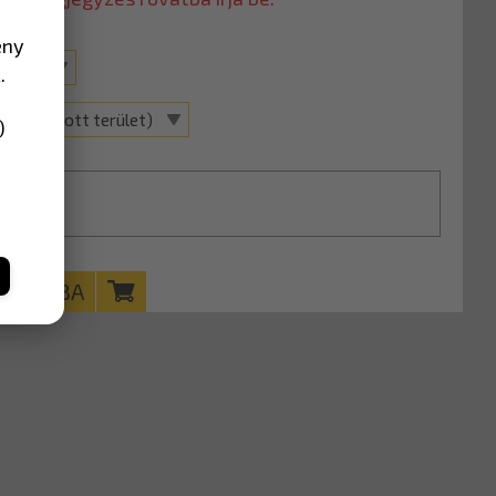
ény
50 mm
.
ával (Lakott terület)
)
KOSÁRBA