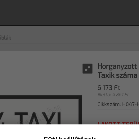
áblák
Horganyzott
Taxik száma
6 173 Ft
Nettó: 4 861 Ft
Cikkszám: H047-
LAKOTT TERÜ
Kérjük az értéke