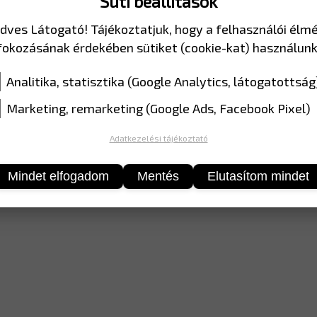
Süti beállítások
dves Látogató! Tájékoztatjuk, hogy a felhasználói élm
MÉRET
500*2
fokozásának érdekében sütiket (cookie-kat) használunk
SZÍN
EGP fóli
Analitika, statisztika (Google Analytics, látogatottság
Marketing, remarketing (Google Ads, Facebook Pixel)
Adatkezelési tájékoztató
Mindet elfogadom
Mentés
Elutasítom mindet