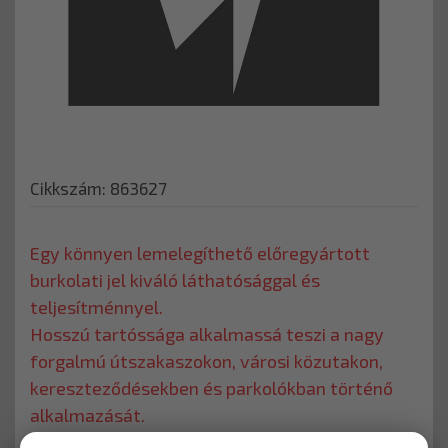
Cikkszám: 863627
Egy könnyen lemelegíthető előregyártott
burkolati jel kiváló láthatósággal és
teljesítménnyel.
Hosszú tartóssága alkalmassá teszi a nagy
forgalmú útszakaszokon, városi közutakon,
kereszteződésekben és parkolókban történő
alkalmazását.
- tartós és költséghatékony megoldást kínál