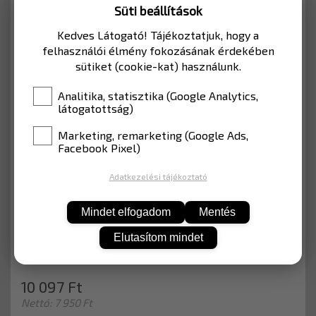
Süti beállítások
- könnyen lemelegíthető ábrák
(gázmelegítővel)
Kedves Látogató! Tájékoztatjuk, hogy a
felhasználói élmény fokozásának érdekében
- megfelel a nemzetközi követelményeknek
sütiket (cookie-kat) használunk.
- az összetettebb jelzések is könnyen
alkalmazhatóak
Analitika, statisztika (Google Analytics,
látogatottság)
- a burkolati anyagba ágyazott egyenletesen
eloszlatott üveggyöngyök biztosítják a
Marketing, remarketing (Google Ads,
fényvisszaverődést
Facebook Pixel)
Adatkezelési tájékoztató
Burkolat: aszfalt
Mindet elfogadom
Mentés
MÉRET
3000 mm
Elutasítom mindet
SZÍN
Fehér
10 097 Ft
Nettó: 7 950 Ft