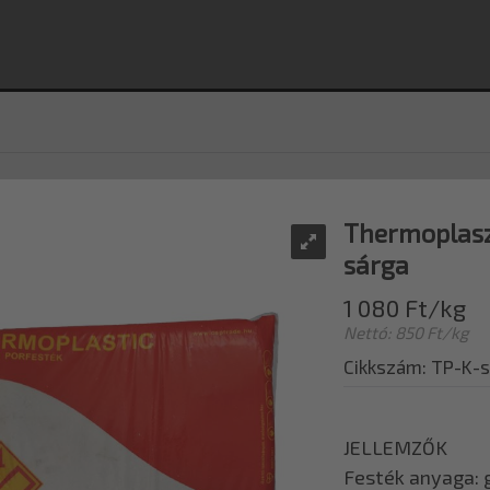
Thermoplaszt
sárga
1 080 Ft/kg
Nettó: 850 Ft/kg
Cikkszám: TP-K-
JELLEMZŐK
Festék anyaga: 