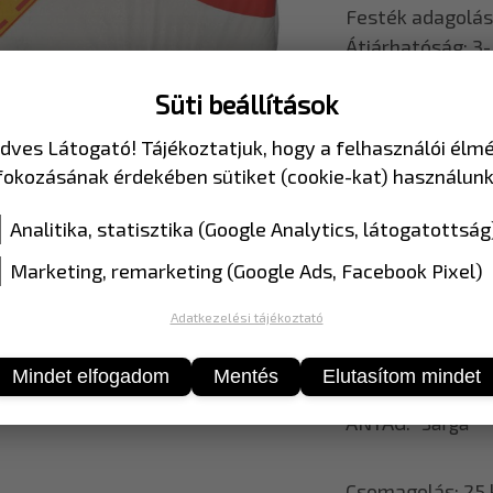
Festék adagolás
Átjárhatóság: 3-
Ajánlott: nagy 
Süti beállítások
Előny: jól tapad
sugárzás
dves Látogató! Tájékoztatjuk, hogy a felhasználói élm
állóság, fényvi
fokozásának érdekében sütiket (cookie-kat) használunk
és tartósan
ül a festékben, 
Analitika, statisztika (Google Analytics, látogatottság
fehér, sárga C
Marketing, remarketing (Google Ads, Facebook Pixel)
25 kg-os zsákok
Adatkezelési tájékoztató
RÉSZLETEK »»
MÉRET
25 kg
Mindet elfogadom
Mentés
Elutasítom mindet
ANYAG
Sárga
Csomagolás:
25