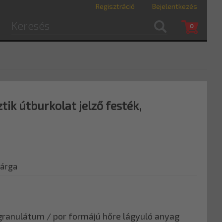
Regisztráció
Bejelentkezés
0
ik útburkolat jelző festék,
sárga
granulátum / por formájú hőre lágyuló anyag