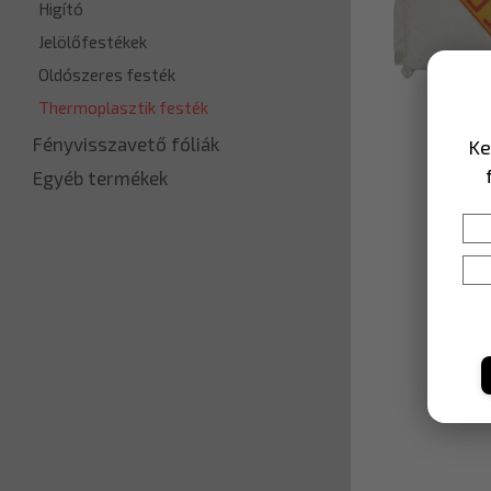
Higító
Jelölőfestékek
Oldószeres festék
Thermoplasztik festék
Fényvisszavető fóliák
Ke
Egyéb termékek