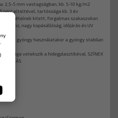
a: 2,5-5 mm vastagságban, kb. 5-10 kg/m2
5 perc elteltével, tartóssága kb. 3 év
igénybevételnek kitett, forgalmas szakaszokon
 a talajhoz, nagy kopásállóság, időjárás és UV
ény
sszaverő gyöngy használatakor a gyöngy stabilan
.
tartóssága vetekszik a hidegplasztikéval. SZÍNEK
)
SOMAGOLÁS
ban
kg/Csomag