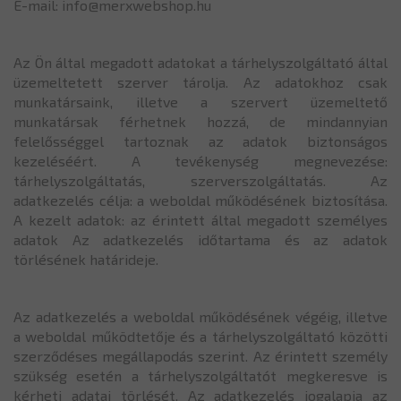
E-mail: info@merxwebshop.hu
Az Ön által megadott adatokat a tárhelyszolgáltató által
üzemeltetett szerver tárolja. Az adatokhoz csak
munkatársaink, illetve a szervert üzemeltető
munkatársak férhetnek hozzá, de mindannyian
felelősséggel tartoznak az adatok biztonságos
kezeléséért. A tevékenység megnevezése:
tárhelyszolgáltatás, szerverszolgáltatás. Az
adatkezelés célja: a weboldal működésének biztosítása.
A kezelt adatok: az érintett által megadott személyes
adatok Az adatkezelés időtartama és az adatok
törlésének határideje.
Az adatkezelés a weboldal működésének végéig, illetve
a weboldal működtetője és a tárhelyszolgáltató közötti
szerződéses megállapodás szerint. Az érintett személy
szükség esetén a tárhelyszolgáltatót megkeresve is
kérheti adatai törlését. Az adatkezelés jogalapja az