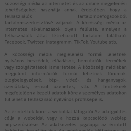
közösségi média az internetet és az online megjelenési
lehetőségeket használja annak érdekében, hogy a
felhasználók tartalombefogadókból
tartalomszerkesztővé váljanak. A közösségi média az
internetes alkalmazások olyan felülete, amelyen a
felhasználók által létrehozott tartalom található,
Facebook, Twitter, Instagramm, TikTok, Youtube stb.
A közösségi média megjelenési formái lehetnek
nyilvános beszédek, előadások, bemutatók, termékek
vagy szolgáltatások ismertetése. A közösségi médiában
megjelent információk formái lehetnek fórumok,
blogbejegyzések, kép-, videó-, és hanganyagok,
üzenőfalak, e-mail üzenetek, stb. A fentieknek
megfelelően a kezelt adatok köre a személyes adatokon
túl lehet a felhasználó nyilvános profilképe is.
Az érintettek köre: a weboldal látogatói Az adatgyűjtés
célja a weboldal vagy a hozzá kapcsolódó weblap
népszerűsítése. Az adatkezelés jogalapja az érintett
önkéntes hozzájárulása. Az adatkezelés időtartama: az