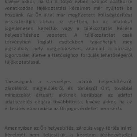
kivéve akkor, ha Ön a folyó évben azonos adatkörre
vonatkozóan tájékoztatási kérelmet már nyújtott be
hozzánk. Az Ön által már megfizetett költségtérítést
visszatérítjük abban az esetben, ha az adatokat
jogellenesen kezeltük vagy a tájékoztatás kérése
helyesbítéshez vezetett. A tájékoztatást csak
törvényben foglalt esetekben tagadhatjuk meg
jogszabályi hely megjelölésével, valamint a bírósági
jogorvoslat illetve a Hatósághoz fordulás lehetőségéről
tájékoztatással.
Társaságunk a személyes adatok helyesbítésről,
zárolásról, megjelölésről és törlésről Önt, továbbá
mindazokat értesíti, akiknek korábban az adatot
adatkezelés céljára továbbította, kivéve akkor, ha az
értesítés elmaradása az Ön jogos érdekét nem sérti.
Amennyiben az Ön helyesbítés, zárolás vagy törlés iránti
kérelmét nem teljesítjük, a kérelem kézhezvételét