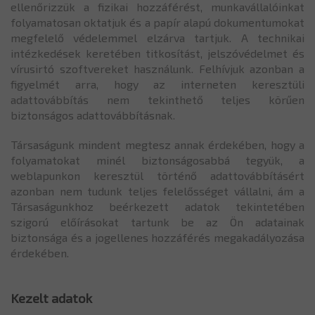
ellenőrizzük a fizikai hozzáférést, munkavállalóinkat
folyamatosan oktatjuk és a papír alapú dokumentumokat
megfelelő védelemmel elzárva tartjuk. A technikai
intézkedések keretében titkosítást, jelszóvédelmet és
vírusirtó szoftvereket használunk. Felhívjuk azonban a
figyelmét arra, hogy az interneten keresztüli
adattovábbítás nem tekinthető teljes körűen
biztonságos adattovábbításnak.
Társaságunk mindent megtesz annak érdekében, hogy a
folyamatokat minél biztonságosabbá tegyük, a
weblapunkon keresztül történő adattovábbításért
azonban nem tudunk teljes felelősséget vállalni, ám a
Társaságunkhoz beérkezett adatok tekintetében
szigorú előírásokat tartunk be az Ön adatainak
biztonsága és a jogellenes hozzáférés megakadályozása
érdekében.
Kezelt adatok