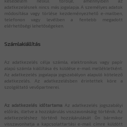
késedelem nélkül törölje, amennyiben az
adatkezelésnek nincs más jogalapja. A személyes adatok
módosítása vagy törlése kezdeményezhető e-mailben,
telefonon vagy levélben a fentebb megadott
elérhetőségi lehetőségeken.
Számlakiállítás
Az adatkezelés célja számla, elektronikus vagy papír
alapú számla kiállítása és küldése e-mail mellékletként.
Az adatkezelés jogalapja jogszabályon alapuló kötelező
adatkezelés. Az adatkezelésben érintettek köre a
szolgáltató vevőpartnerei.
Az adatkezelés időtartama
: Az adatkezelés jogszabályi
előírás, illetve a hozzájárulás visszavonásáig történik. Az
adatkezeléshez történő hozzájárulását Ön bármikor
visszavonhatja a kapcsolattartási e-mail címre küldött