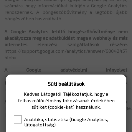
számára, hogy információkat küldjön a Google Analytics
rendszernek. A böngészőbővítmény a legtöbb újabb
böngészőben használható.
A Google Analytics letiltó böngészőbővítménye nem
akadályozza meg az adatküldést maga a webhely és más
internetes elemzési szolgáltatások részére.
https://support.google.com/analytics/answer/6004245?
hl=hu
A Google adatvédelmi irányelvei
:
https://policies.google.com/privacy?hl=hu Az adatok
felhasználásával és védelmével kapcsolatos információk
Süti beállítások
részletesen a fenti hivatkozásokon érhetők el.
Kedves Látogató! Tájékoztatjuk, hogy a
felhasználói élmény fokozásának érdekében
Adatvédelem részletesen
:
sütiket (cookie-kat) használunk.
https://static.googleusercontent.com/media/www.google.
le_privacy_policy_hu.pdf
Analitika, statisztika (Google Analytics,
látogatottság)