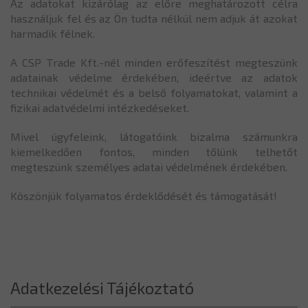
Az adatokat kizárólag az előre meghatározott célra
használjuk fel és az Ön tudta nélkül nem adjuk át azokat
harmadik félnek.
A CSP Trade Kft.-nél minden erőfeszítést megteszünk
adatainak védelme érdekében, ideértve az adatok
technikai védelmét és a belső folyamatokat, valamint a
fizikai adatvédelmi intézkedéseket.
Mivel ügyfeleink, látogatóink bizalma számunkra
kiemelkedően fontos, minden tőlünk telhetőt
megteszünk személyes adatai védelmének érdekében.
Köszönjük folyamatos érdeklődését és támogatását!
Adatkezelési Tájékoztató