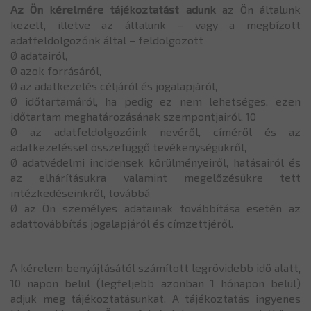
Az Ön kérelmére tájékoztatást adunk
az Ön általunk
kezelt, illetve az általunk – vagy a megbízott
adatfeldolgozónk által – feldolgozott
Ø adatairól,
Ø azok forrásáról,
Ø az adatkezelés céljáról és jogalapjáról,
Ø időtartamáról, ha pedig ez nem lehetséges, ezen
időtartam meghatározásának szempontjairól, 10
Ø az adatfeldolgozóink nevéről, címéről és az
adatkezeléssel összefüggő tevékenységükről,
Ø adatvédelmi incidensek körülményeiről, hatásairól és
az elhárításukra valamint megelőzésükre tett
intézkedéseinkről, továbbá
Ø az Ön személyes adatainak továbbítása esetén az
adattovábbítás jogalapjáról és címzettjéről.
A kérelem benyújtásától számított legrövidebb idő alatt,
10 napon belül (legfeljebb azonban 1 hónapon belül)
adjuk meg tájékoztatásunkat. A tájékoztatás ingyenes