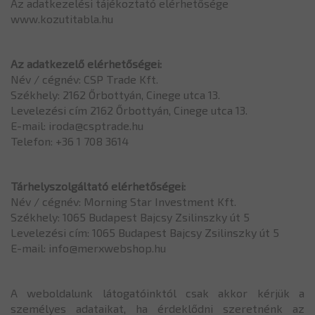
Az adatkezelési tájékoztató elérhetősége
www.kozutitabla.hu
Az adatkezelő elérhetőségei:
Név / cégnév: CSP Trade Kft.
Székhely: 2162 Őrbottyán, Cinege utca 13.
Levelezési cím 2162 Őrbottyán, Cinege utca 13.
E-mail: iroda@csptrade.hu
Telefon: +36 1 708 3614
Tárhelyszolgáltató elérhetőségei:
Név / cégnév: Morning Star Investment Kft.
Székhely: 1065 Budapest Bajcsy Zsilinszky út 5
Levelezési cím: 1065 Budapest Bajcsy Zsilinszky út 5
E-mail: info@merxwebshop.hu
A weboldalunk látogatóinktól csak akkor kérjük a
személyes adataikat, ha érdeklődni szeretnénk az