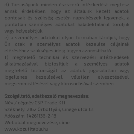
d) Társaságunk minden észszerű intézkedést megtesz
annak érdekében, hogy az általunk kezelt adatok
pontosak és szükség esetén naprakészek legyenek, a
pontatlan személyes adatokat haladéktalanul töröljük
vagy helyesbítjük.
e) a személyes adatokat olyan formában tároljuk, hogy
Ön csak a személyes adatok kezelése céljainak
eléréséhez szükséges ideig legyen azonosítható.
f) megfelelő technikai és szervezési intézkedések
alkalmazásával biztosítjuk a személyes adatok
megfelelő biztonságát az adatok jogosulatlan vagy
jogellenes kezelésével, véletlen elvesztésével,
megsemmisítésével vagy károsodásával szemben.
Szolgáltató, adatkezelő megnevezése:
Név / cégnév CSP Trade Kft.
Székhely: 2162 Őrbottyán, Cinege utca 13.
Adószám: 14261136-2-13
Weboldal megnevezése, címe
www.kozutitabla.hu