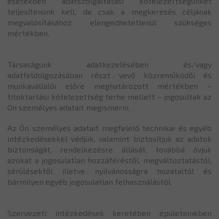
esetekben adatszolgáltatási kötelezettségünket
teljesítenünk kell, de csak a megkeresés céljának
megvalósításához elengedhetetlenül szükséges
mértékben.
Társaságunk adatkezelésében és/vagy
adatfeldolgozásában részt vevő közreműködői és
munkavállalói előre meghatározott mértékben –
titoktartási kötelezettség terhe mellett – jogosultak az
Ön személyes adatait megismerni.
Az Ön személyes adatait megfelelő technikai és egyéb
intézkedésekkel védjük, valamint biztosítjuk az adatok
biztonságát, rendelkezésre állását, továbbá óvjuk
azokat a jogosulatlan hozzáféréstől, megváltoztatástól,
sérülésektől illetve nyilvánosságra hozataltól és
bármilyen egyéb jogosulatlan felhasználástól.
Szervezeti intézkedések keretében épületeinkben