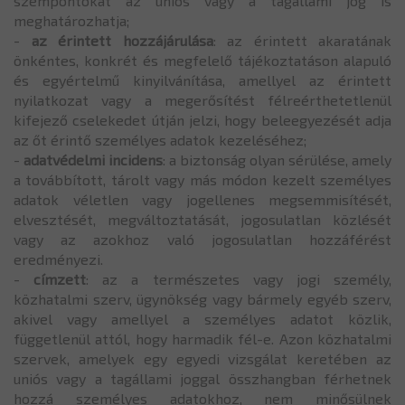
szempontokat az uniós vagy a tagállami jog is
meghatározhatja;
-
az érintett hozzájárulása
: az érintett akaratának
önkéntes, konkrét és megfelelő tájékoztatáson alapuló
és egyértelmű kinyilvánítása, amellyel az érintett
nyilatkozat vagy a megerősítést félreérthetetlenül
kifejező cselekedet útján jelzi, hogy beleegyezését adja
az őt érintő személyes adatok kezeléséhez;
-
adatvédelmi incidens
: a biztonság olyan sérülése, amely
a továbbított, tárolt vagy más módon kezelt személyes
adatok véletlen vagy jogellenes megsemmisítését,
elvesztését, megváltoztatását, jogosulatlan közlését
vagy az azokhoz való jogosulatlan hozzáférést
eredményezi.
-
címzett
: az a természetes vagy jogi személy,
közhatalmi szerv, ügynökség vagy bármely egyéb szerv,
akivel vagy amellyel a személyes adatot közlik,
függetlenül attól, hogy harmadik fél-e. Azon közhatalmi
szervek, amelyek egy egyedi vizsgálat keretében az
uniós vagy a tagállami joggal összhangban férhetnek
hozzá személyes adatokhoz, nem minősülnek