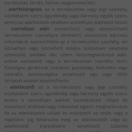
korlátozás, törlés, illetve megsemmisítés;
-
adatfeldolgozó
: az a természetes vagy jogi személy,
közhatalmi szerv, ügynökség vagy bármely egyéb szerv,
amely az adatkezelő nevében személyes adatokat kezel;
-
személyes adat
: azonosított vagy azonosítható
természetes személyre (érintett) vonatkozó bármely
információ; azonosítható az a természetes személy, aki
közvetlen vagy közvetett módon, különösen valamely
azonosító, például név, szám, helymeghatározó adat,
online azonosító vagy a természetes személy testi,
fiziológiai, genetikai, szellemi, gazdasági, kulturális vagy
szociális azonosságára vonatkozó egy vagy több
tényező alapján azonosítható;
-
adatkezelő
: az a természetes vagy jogi személy,
közhatalmi szerv, ügynökség vagy bármely egyéb szerv,
amely a személyes adatok kezelésének céljait és
eszközeit önállóan vagy másokkal együtt meghatározza;
ha az adatkezelés céljait és eszközeit az uniós vagy a
tagállami jog határozza meg, az adatkezelőt vagy az
adatkezelő kijelölésére vonatkozó különös