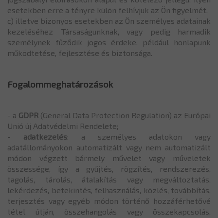
esetekben erre a tényre külön felhívjuk az Ön figyelmét.
c) illetve bizonyos esetekben az Ön személyes adatainak
kezeléséhez Társaságunknak, vagy pedig harmadik
személynek fűződik jogos érdeke, például honlapunk
működtetése, fejlesztése és biztonsága.
Fogalommeghatározások
- a
GDPR
(General Data Protection Regulation) az Európai
Unió új Adatvédelmi Rendelete;
-
adatkezelés
: a személyes adatokon vagy
adatállományokon automatizált vagy nem automatizált
módon végzett bármely művelet vagy műveletek
összessége, így a gyűjtés, rögzítés, rendszerezés,
tagolás, tárolás, átalakítás vagy megváltoztatás,
lekérdezés, betekintés, felhasználás, közlés, továbbítás,
terjesztés vagy egyéb módon történő hozzáférhetővé
tétel útján, összehangolás vagy összekapcsolás,