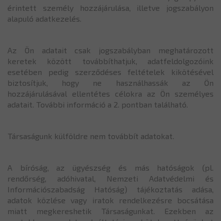
érintett személy hozzájárulása, illetve jogszabályon
alapuló adatkezelés.
Az Ön adatait csak jogszabályban meghatározott
keretek között továbbíthatjuk, adatfeldolgozóink
esetében pedig szerződéses feltételek kikötésével
biztosítjuk, hogy ne használhassák az Ön
hozzájárulásával ellentétes célokra az Ön személyes
adatait. További információ a 2. pontban található.
Társaságunk külföldre nem továbbít adatokat.
A bíróság, az ügyészség és más hatóságok (pl.
rendőrség, adóhivatal, Nemzeti Adatvédelmi és
Információszabadság Hatóság) tájékoztatás adása,
adatok közlése vagy iratok rendelkezésre bocsátása
miatt megkereshetik Társaságunkat. Ezekben az