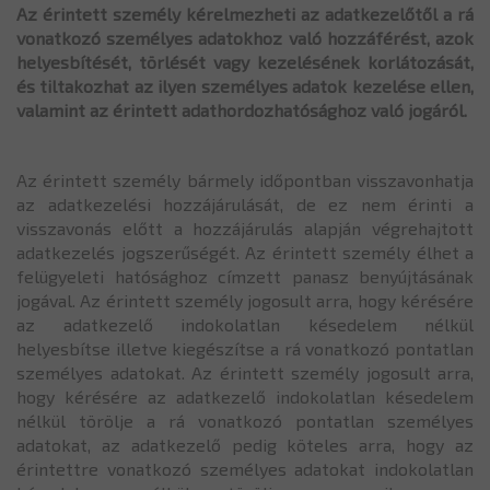
Az érintett személy kérelmezheti az adatkezelőtől a rá
vonatkozó személyes adatokhoz való hozzáférést, azok
helyesbítését, törlését vagy kezelésének korlátozását,
és tiltakozhat az ilyen személyes adatok kezelése ellen,
valamint az érintett adathordozhatósághoz való jogáról.
Az érintett személy bármely időpontban visszavonhatja
az adatkezelési hozzájárulását, de ez nem érinti a
visszavonás előtt a hozzájárulás alapján végrehajtott
adatkezelés jogszerűségét. Az érintett személy élhet a
felügyeleti hatósághoz címzett panasz benyújtásának
jogával. Az érintett személy jogosult arra, hogy kérésére
az adatkezelő indokolatlan késedelem nélkül
helyesbítse illetve kiegészítse a rá vonatkozó pontatlan
személyes adatokat. Az érintett személy jogosult arra,
hogy kérésére az adatkezelő indokolatlan késedelem
nélkül törölje a rá vonatkozó pontatlan személyes
adatokat, az adatkezelő pedig köteles arra, hogy az
érintettre vonatkozó személyes adatokat indokolatlan