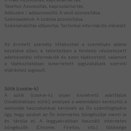
Telefon: Azonosítás, kapcsolattartás.
Adószám / adóazonosító: A vevő azonosítása.
Számlaadatok: A számla azonosítása.
Számlakiállítás időpontja: Technikai információs művelet.
Az érintett személy tiltakozhat a személyes adatai
kezelése ellen, e tekintetben a fentebb részletezett
adatkezelési információk és ezen tájékoztató, valamint
a tájékoztatóban ismertetett jogszabályok szerinti
eljáráshoz jogosult.
Sütik (cookie-k)
A sütik (cookie-k) olyan kisméretű adatfájlok
(továbbiakban: sütik), amelyek a weboldalon keresztül a
weboldal használatával kerülnek az Ön számítógépére
úgy, hogy azokat az Ön internetes böngészője menti le
és tárolja el. A leggyakrabban használt internetes
böngészők (Chrome, Firefox, stb.) többsége