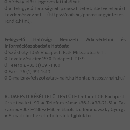
Ø bíróság előtt jogorvoslattal élhet,
Ø a felügyelő hatóságnál panaszt tehet, illetve eljárást
kezdeményezhet (https://naih.hu/panaszuegyintezes-
rendje.html).
Felügyelő Hatóság: Nemzeti Adatvédelmi és
Információszabadság Hatóság
Ø Székhely: 1055 Budapest, Falk Miksa utca 9-11.
Ø Levelezési cím: 1530 Budapest, Pf.: 9.
Ø Telefon: +36 (1) 391-1400
Ø Fax: +36 (1) 391-1410
Ø E-mail:ugyfelszolgalat@naih.hu Honlap:https://naih.hu/
BUDAPESTI BÉKÉLTETŐ TESTÜLET
● Cím: 1016 Budapest,
Krisztina krt. 99. ● Telefonszáma: +36-1-488-21-31 ● Fax
száma: +36-1-488-21-86 ● Elnök: Dr. Baranovszky György
● E-mail cím: bekelteto.testulet@bkik.hu