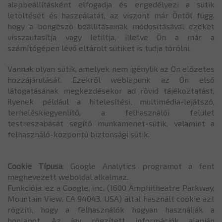
alapbeállításként elfogadja és engedélyezi a sütik
letöltését és használatát, az viszont már Öntől függ,
hogy a böngésző beállításainak módosításával ezeket
visszautasítja vagy letiltja, illetve Ön a már a
számítógépen lévő eltárolt sütiket is tudja törölni.
Vannak olyan sütik, amelyek nem igénylik az Ön előzetes
hozzájárulását. Ezekről weblapunk az Ön első
látogatásának megkezdésekor ad rövid tájékoztatást,
ilyenek például a hitelesítési, multimédia-lejátszó,
terheléskiegyenlítő, a felhasználói felület
testreszabását segítő munkamenet-sütik, valamint a
felhasználó-központú biztonsági sütik.
Cookie Típusa
: Google Analytics programot a fent
megnevezett weboldal alkalmaz.
Funkciója: ez a Google, inc. (1600 Amphitheatre Parkway,
Mountain View, CA 94043, USA) által használt cookie azt
rögzíti, hogy a felhasználók hogyan használják a
honlapot. Az így rögzített információk alapján