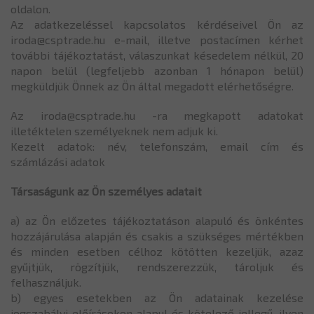
oldalon.
Az adatkezeléssel kapcsolatos kérdéseivel Ön az
iroda@csptrade.hu e-mail, illetve postacímen kérhet
további tájékoztatást, válaszunkat késedelem nélkül, 20
napon belül (legfeljebb azonban 1 hónapon belül)
megküldjük Önnek az Ön által megadott elérhetőségre.
Az iroda@csptrade.hu -ra megkapott adatokat
illetéktelen személyeknek nem adjuk ki.
Kezelt adatok: név, telefonszám, email cím és
számlázási adatok
Társaságunk az Ön személyes adatait
a) az Ön előzetes tájékoztatáson alapuló és önkéntes
hozzájárulása alapján és csakis a szükséges mértékben
és minden esetben célhoz kötötten kezeljük, azaz
gyűjtjük, rögzítjük, rendszerezzük, tároljuk és
felhasználjuk.
b) egyes esetekben az Ön adatainak kezelése
jogszabályi előírásokon alapul és kötelező jellegű, ilyen