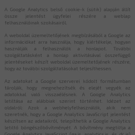
A Google Analytics belső cookie-k (sütik) alapján állít
össze jelentést ügyfelei részére a weblap
felhasználóinak szokásairól.
A weboldal üzemeltetőjének megbízásából a Google az
információkat arra használja, hogy kiértékelje, hogyan
használják a felhasználók a honlapot. További
szolgáltatásként a honlap aktivitásával összefüggő
jelentéseket készít weboldal üzemeltetőjének részére,
hogy az további szolgáltatásokat teljesíthessen.
Az adatokat a Google szerverei kódolt formátumban
tárolják, hogy megnehezítsék és elejét vegyék az
adatokkal való visszaélésnek. A Google Analytics
letiltása az alábbiak szerint történhet. Idézet az
oldalról: Azok a webhelyfelhasználók, akik nem
szeretnék, hogy a Google Analytics JavaScript jelentést
készítsen az adataikról, telepíthetik a Google Analytics
letiltó böngészőbővítményét. A bővítmény megtiltja a
Google Analytics JavaScript (ga.js, analytics.js, és dc.js)