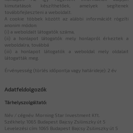
kimutatások készíthetőek, amelyek segítenek
továbbfejleszteni a weboldalt.
A cookie többek között az alábbi információt rögzíti
anonim módon:
(i) a weboldalt látogatók száma,
(ii) a honlapot látogatók mely honlapról érkeztek a
weboldalra, továbbá
(iii) a honlapot látogatók a weboldal mely oldalait
látogatták meg.
Érvényesség (törlés időpontja vagy határideje): 2 év
Adatfeldolgozók
Tárhelyszolgáltató:
Név / cégnév: Morning Star Investment Kft.
Székhely: 1065 Budapest Bajcsy Zsilinszky út 5
Levelezési cím: 1065 Budapest Bajcsy Zsilinszky út 5