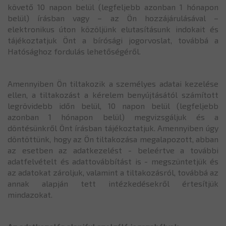
követő 10 napon belül (legfeljebb azonban 1 hónapon
belül) írásban vagy – az Ön hozzájárulásával –
elektronikus úton közöljünk elutasításunk indokait és
tájékoztatjuk Önt a bírósági jogorvoslat, továbbá a
Hatósághoz fordulás lehetőségéről.
Amennyiben Ön tiltakozik a személyes adatai kezelése
ellen, a tiltakozást a kérelem benyújtásától számított
legrövidebb időn belül, 10 napon belül (legfeljebb
azonban 1 hónapon belül) megvizsgáljuk és a
döntésünkről Önt írásban tájékoztatjuk. Amennyiben úgy
döntöttünk, hogy az Ön tiltakozása megalapozott, abban
az esetben az adatkezelést - beleértve a további
adatfelvételt és adattovábbítást is - megszüntetjük és
az adatokat zároljuk, valamint a tiltakozásról, továbbá az
annak alapján tett intézkedésekről értesítjük
mindazokat.