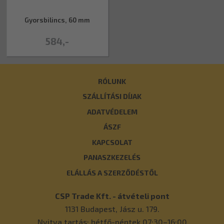
Gyorsbilincs, 60 mm
584,-
RÓLUNK
SZÁLLÍTÁSI DÍJAK
ADATVÉDELEM
ÁSZF
KAPCSOLAT
PANASZKEZELÉS
ELÁLLÁS A SZERZŐDÉSTŐL
CSP Trade Kft. - átvételi pont
1131
Budapest
,
Jász u. 179.
Nyitva tartás: hétfő-péntek 07:30–16:00