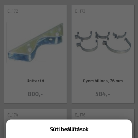
E_172
E_173
Unitartó
Gyorsbilincs, 76 mm
800,-
584,-
E_174
E_176
Süti beállítások