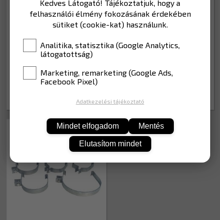
Kedves Látogató! Tájékoztatjuk, hogy a
felhasználói élmény fokozásának érdekében
sütiket (cookie-kat) használunk.
Analitika, statisztika (Google Analytics,
látogatottság)
Marketing, remarketing (Google Ads,
Gyorsbilincs, 89 mm
Alumínium bilincs, 60 mm
Facebook Pixel)
584,-
848,-
Adatkezelési tájékoztató
Mindet elfogadom
Mentés
E_500
Elutasítom mindet