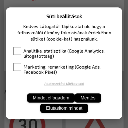
5 842 Ft
Süti beállítások
Nettó: 4 600 Ft
Kedves Látogató! Tájékoztatjuk, hogy a
felhasználói élmény fokozásának érdekében
sütiket (cookie-kat) használunk.
Analitika, statisztika (Google Analytics,
KOSÁRBA
látogatottság)
Marketing, remarketing (Google Ads,
Facebook Pixel)
Adatkezelési tájékoztató
Ajánlott termékek
Mindet elfogadom
Mentés
C033-H600EGP
A013-H600EGP
Elutasítom mindet