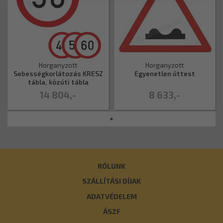
Horganyzott
Horganyzott
Sebességkorlátozás KRESZ
Egyenetlen úttest
tábla, közúti tábla
14 804,-
8 633,-
RÓLUNK
SZÁLLÍTÁSI DÍJAK
ADATVÉDELEM
ÁSZF