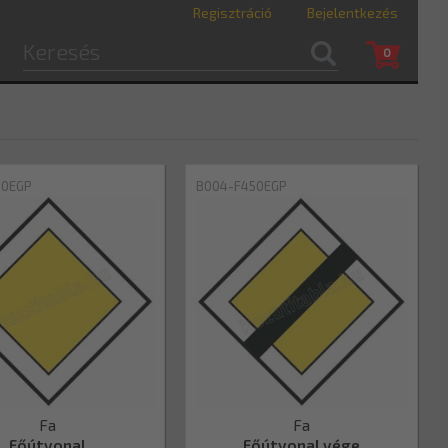
Regisztráció
Bejelentkezés
0
50EGP
B004-F450EGP
Fa
Fa
Főútvonal
Főútvonal vége