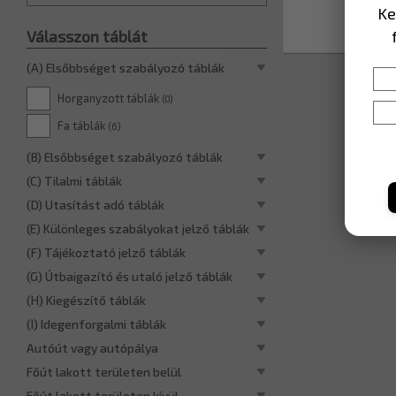
Ke
12 05
(A) Elsőbbséget szabályozó táblák
Horganyzott táblák
(0)
Fa táblák
(6)
(B) Elsőbbséget szabályozó táblák
(C) Tilalmi táblák
(D) Utasítást adó táblák
(E) Különleges szabályokat jelző táblák
(F) Tájékoztató jelző táblák
(G) Útbaigazító és utaló jelző táblák
(H) Kiegészítő táblák
(I) Idegenforgalmi táblák
Autóút vagy autópálya
Főút lakott területen belül
Főút lakott területen kívül