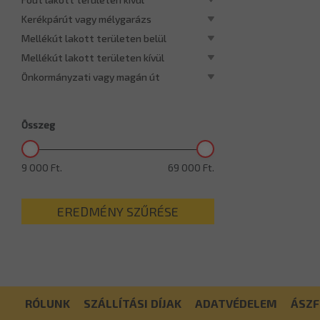
Kerékpárút vagy mélygarázs
Mellékút lakott területen belül
Mellékút lakott területen kívül
Önkormányzati vagy magán út
Összeg
9 000 Ft.
69 000 Ft.
EREDMÉNY SZŰRÉSE
RÓLUNK
SZÁLLÍTÁSI DÍJAK
ADATVÉDELEM
ÁSZF