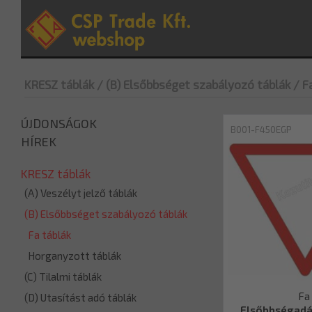
KRESZ táblák
/ (B) Elsőbbséget szabályozó táblák
/ F
ÚJDONSÁGOK
B001-F450EGP
HÍREK
KRESZ táblák
(A) Veszélyt jelző táblák
(B) Elsőbbséget szabályozó táblák
Fa táblák
Horganyzott táblák
(C) Tilalmi táblák
Fa
(D) Utasítást adó táblák
Elsőbbségadá