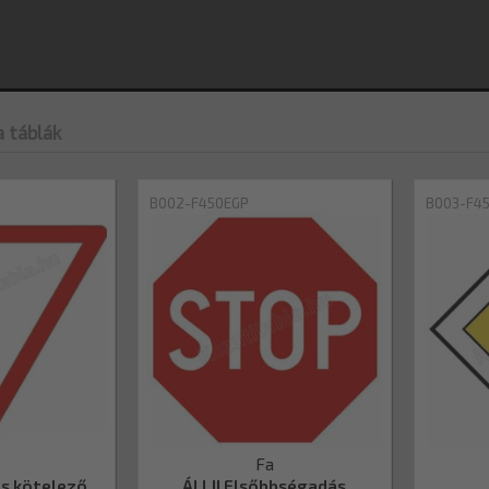
a táblák
B002-F450EGP
B003-F4
Fa
s kötelező
ÁLLJ! Elsőbbségadás