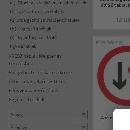
(E) Különleges szabályokat jelző táblák
KRESZ tábla, 
(F) Tájékoztató jelző táblák
12 05
(G) Útbaigazító és utaló jelző táblák
(H) Kiegészítő táblák
(I) Idegenforgalmi táblák
B005-F450EGP
Egyedi táblák
KRESZ táblák ideiglenes
tereléshez
Forgalomtechnikai eszközök
Útburkolat jelző festékek
Fényvisszavető fóliák
Egyéb termékek
Fa
Anyag
A szembejöv
elsőbb
Rendezés