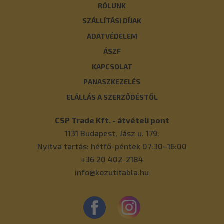
RÓLUNK
SZÁLLÍTÁSI DÍJAK
ADATVÉDELEM
ÁSZF
KAPCSOLAT
PANASZKEZELÉS
ELÁLLÁS A SZERZŐDÉSTŐL
CSP Trade Kft. - átvételi pont
1131
Budapest
,
Jász u. 179.
Nyitva tartás: hétfő-péntek 07:30–16:00
+36 20 402-2184
info@kozutitabla.hu