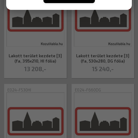
Lakott terület kezdete [3]
Lakott terület kezdete [3]
(fa, 395x210, HI fólia)
(fa, 530x280, DG fólia)
13 208,-
15 240,-
E024-F530HI
E024-F660DG