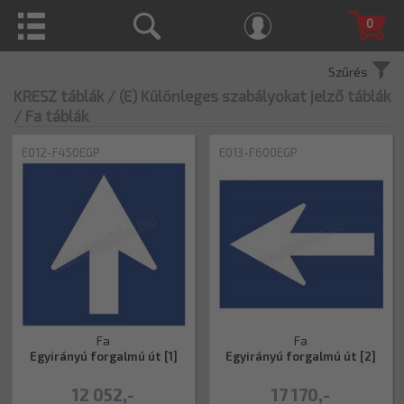
0
Szűrés
KRESZ táblák
/ (E) Különleges szabályokat jelző táblák
/ Fa táblák
E012-F450EGP
E013-F600EGP
Fa
Fa
Egyirányú forgalmú út [1]
Egyirányú forgalmú út [2]
12 052,-
17 170,-