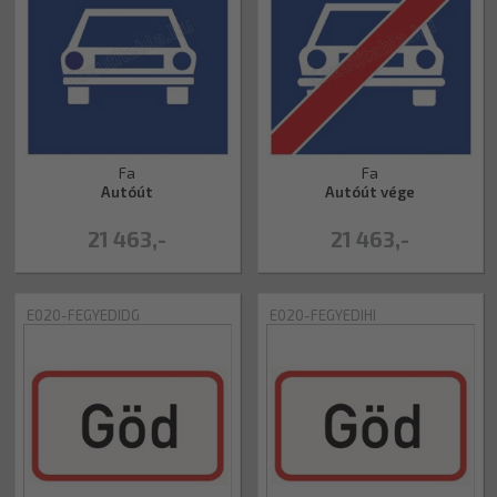
Fa
Fa
Autóút
Autóút vége
21 463,-
21 463,-
E020-FEGYEDIDG
E020-FEGYEDIHI