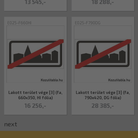
13 545,-
18 288,-
E025-F660HI
E025-F790DG
Lakott terület vége [3] (fa,
Lakott terület vége [3] (fa,
660x350, HI fólia)
790x420, DG fólia)
16 256,-
28 385,-
next