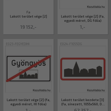
Fa
Lakott terület vége [2]
Lakott terület vége [2] (fa,
egyedi méret, DG fólia)
19 152,-
1,-
E023-FEGYEDIHI
E024-F1055DG
Lakott terület vége [2] (fa,
Lakott terület kezdete [3]
egyedi méret, HI fólia)
(fa, sínezett, 1055x560, DG
fólia
1,-
62 357,-