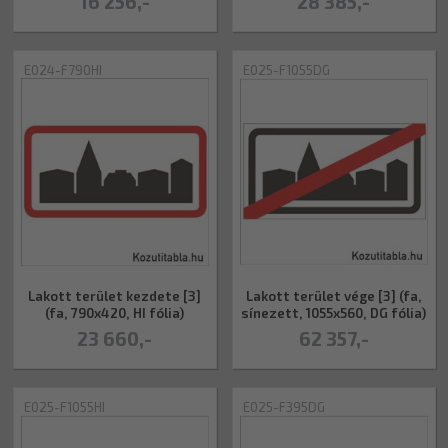
16 256,-
28 385,-
E024-F790HI
E025-F1055DG
Lakott terület kezdete [3]
Lakott terület vége [3] (fa,
(fa, 790x420, HI fólia)
sínezett, 1055x560, DG fólia)
23 660,-
62 357,-
E025-F1055HI
E025-F395DG