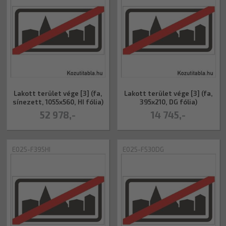
Lakott terület vége [3] (fa,
Lakott terület vége [3] (fa,
sínezett, 1055x560, HI fólia)
395x210, DG fólia)
52 978,-
14 745,-
E025-F395HI
E025-F530DG