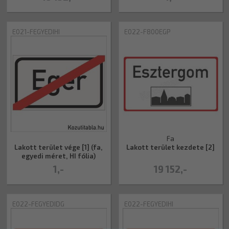
E021-FEGYEDIHI
E022-F800EGP
Fa
Lakott terület vége [1] (fa,
Lakott terület kezdete [2]
egyedi méret, HI fólia)
1,-
19 152,-
E022-FEGYEDIDG
E022-FEGYEDIHI