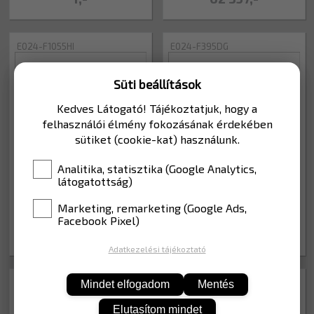
E024-F1055HI
E024-F395DG
Süti beállítások
Kedves Látogató! Tájékoztatjuk, hogy a
felhasználói élmény fokozásának érdekében
sütiket (cookie-kat) használunk.
Analitika, statisztika (Google Analytics,
látogatottság)
Lakott terület kezdete [3]
Lakott terület kezdete [3]
Marketing, remarketing (Google Ads,
(fa, sínezett, 1055x560, HI
(fa, 395x210, DG fólia)
Facebook Pixel)
fólia
52 978,-
14 745,-
Adatkezelési tájékoztató
E024-F395HI
E024-F530DG
Mindet elfogadom
Mentés
Elutasítom mindet